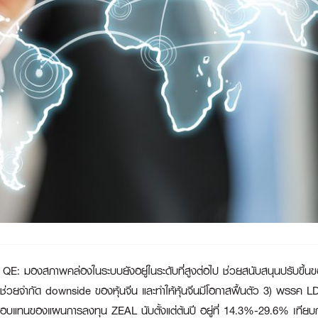
QE: มองสภาพคล่องในระบบยังอยู่ในระดับที่สูงต่อไป ช่วยสนับสนุนปรับขึ้น
กัด downside ของหุ้นจีน และทำให้หุ้นจีนมีโอกาสฟื้นตัว 3) พรรค LDP ชน
บแทนของแผนการลงทุน ZEAL นับตั้งแต่ต้นปี อยู่ที่ 14.3%-29.6% เทียบก