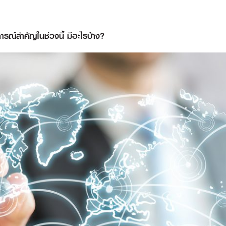
รณ์สำคัญในช่วงนี้ มีอะไรบ้าง?