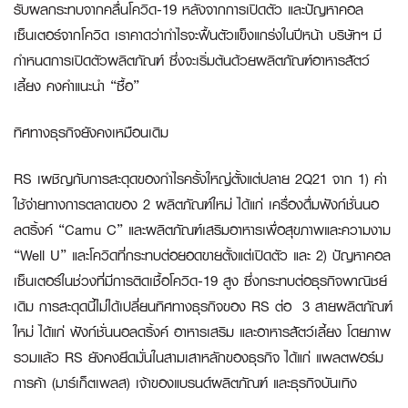
รับผลกระทบจากคลื่นโควิด-19 หลังจากการเปิดตัว และปัญหาคอล
เซ็นเตอร์จากโควิด เราคาดว่ากำไรจะฟื้นตัวแข็งแกร่งในปีหน้า บริษัทฯ มี
กำหนดการเปิดตัวผลิตภัณฑ์ ซึ่งจะเริ่มต้นด้วยผลิตภัณฑ์อาหารสัตว์
เลี้ยง คงคำแนะนำ “ซื้อ”
ทิศทางธุรกิจยังคงเหมือนเดิม
RS เผชิญกับการสะดุดของกำไรครั้งใหญ่ตั้งแต่ปลาย 2Q21 จาก 1) ค่า
ใช้จ่ายทางการตลาดของ 2 ผลิตภัณฑ์ใหม่ ได้แก่ เครื่องดื่มฟังก์ชั่นนอ
ลดริ้งค์ “Camu C” และผลิตภัณฑ์เสริมอาหารเพื่อสุขภาพและความงาม
“Well U” และโควิดที่กระทบต่อยอดขายตั้งแต่เปิดตัว และ 2) ปัญหาคอล
เซ็นเตอร์ในช่วงที่มีการติดเชื้อโควิด-19 สูง ซึ่งกระทบต่อธุรกิจพาณิชย์
เดิม การสะดุดนี้ไม่ได้เปลี่ยนทิศทางธุรกิจของ RS ต่อ 3 สายผลิตภัณฑ์
ใหม่ ได้แก่ ฟังก์ชั่นนอลดริ้งค์ อาหารเสริม และอาหารสัตว์เลี้ยง โดยภาพ
รวมแล้ว RS ยังคงยึดมั่นในสามเสาหลักของธุรกิจ ได้แก่ แพลตฟอร์ม
การค้า (มาร์เก็ตเพลส) เจ้าของแบรนด์ผลิตภัณฑ์ และธุรกิจบันเทิง