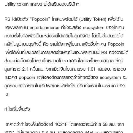
Utility token
แหล่งรายได้เสริมของบริษัทฯ
RS ได้เปิดตัว “Popcoin” โทเคนพร้อมใช้ (Utility Token) เพื่อใช้ใน
แอพพลิเคชั่น entertainmerce ที่ซึ่งจะสร้าง ecosystem ของโทเคน
ความตั้งใจคือเพื่อเป็นแหล่งรายได้เสริมในยุคดิจิทัล โดยในขั้นต้นรายได้
หลักในรูปแบบธุรกิจนี้ คือ รายได้จากผู้โฆษณาเพื่อซื้อโทเคน Popcoin
เพื่อได้พื้นที่และเวลาในการแสดงโฆษณาในแอปพลิเคชันนี้ RS หวังว่าจะได้
ส่วนแบ่งเม็ดเงินโฆษณาในหมวดโฆษณาออนไลน์และโฆษณาดิจิทัล ซึ่งมี
มูลค่าราว 2.1 หมื่นลบ. จากเม็ดเงินโฆษณารวม 1.01 แสนลบ. เราชอบ
แนวคิด popcoin แต่ยังคงต้องการรอดูว่าจิ๊กซอว์ของ ecosystem จะ
ถูกรวมเข้าด้วยกันในแอปพลิเคชันอย่างไร ก่อนที่จะรวมในประมาณของ
เรา
กำไรเริ่มฟื้นตัว
เราคาดว่ากำไรจะฟื้นตัวตั้งแต่ 4Q21F โดยคาดว่าจะมีกำไร 58 ลบ. จาก
3Q21 ที่มีผลขาดทุน 0.3 ลบ. แต่ยังคงลดลง 44% y-y ยอดขายทั้ง