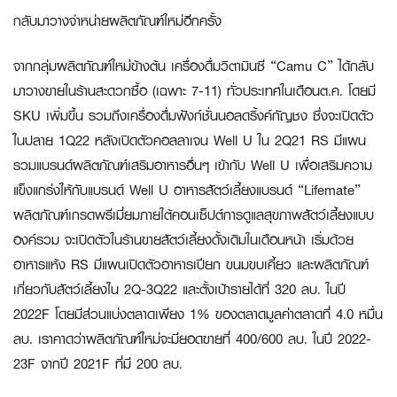
กลับมาวางจำหน่ายผลิตภัณฑ์ใหม่อีกครั้ง
จากกลุ่มผลิตภัณฑ์ใหม่ข้างต้น เครื่องดื่มวิตามินซี “Camu C” ได้กลับ
มาวางขายในร้านสะดวกซื้อ (เฉพาะ 7-11) ทั่วประเทศในเดือนต.ค. โดยมี
SKU เพิ่มขึ้น รวมถึงเครื่องดื่มฟังก์ชั่นนอลดริ้งค์กัญชง ซึ่งจะเปิดตัว
ในปลาย 1Q22 หลังเปิดตัวคอลลาเจน Well U ใน 2Q21 RS มีแผน
รวมแบรนด์ผลิตภัณฑ์เสริมอาหารอื่นๆ เข้ากับ Well U เพื่อเสริมความ
แข็งแกร่งให้กับแบรนด์ Well U อาหารสัตว์เลี้ยงแบรนด์ “Lifemate”
ผลิตภัณฑ์เกรดพรีเมี่ยมภายใต้คอนเซ็ปต์การดูแลสุขภาพสัตว์เลี้ยงแบบ
องค์รวม จะเปิดตัวในร้านขายสัตว์เลี้ยงดั้งเดิมในเดือนหน้า เริ่มด้วย
อาหารแห้ง RS มีแผนเปิดตัวอาหารเปียก ขนมขบเคี้ยว และผลิตภัณฑ์
เกี่ยวกับสัตว์เลี้ยงใน 2Q-3Q22 และตั้งเป้ารายได้ที่ 320 ลบ. ในปี
2022F โดยมีส่วนแบ่งตลาดเพียง 1% ของตลาดมูลค่าตลาดที่ 4.0 หมื่น
ลบ. เราคาดว่าผลิตภัณฑ์ใหม่จะมียอดขายที่ 400/600 ลบ. ในปี 2022-
23F จากปี 2021F ที่มี 200 ลบ.