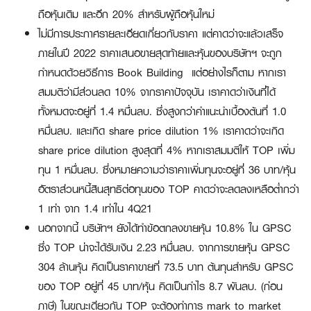
ถือหุ้นเดิม และอีก 20% สำหรับผู้ถือหุ้นใหม่
ไม่มีการประกาศรายละเอียดเกี่ยวกับราคา แต่คาดว่าจะแล้วเสร็จ
ภายในปี 2022 ราคาเสนอขายสุดท้ายและหุ้นของบริษัทฯ จะถูก
กำหนดด้วยวิธีการ Book Building แต่อย่างไรก็ตาม หากเรา
สมมติว่ามีส่วนลด 10% จากราคาปัจจุบัน เราคาดว่าเงินที่ได้
ทั้งหมดจะอยู่ที่ 1.4 หมื่นลบ. ซึ่งสูงกว่าคำแนะนำเบื้องต้นที่ 1.0
หมื่นลบ. และเกิด share price dilution 1% เราคาดว่าจะเกิด
share price dilution สูงสุดที่ 4% หากเราสมมติให้ TOP เพิ่ม
ทุน 1 หมื่นลบ. ซึ่งหมายความว่าราคาเพิ่มทุนจะอยู่ที่ 36 บาท/หุ้น
อัตราส่วนหนี้สินสุทธิต่อทุนของ TOP คาดว่าจะลดลงเหลือต่ำกว่า
1 เท่า จาก 1.4 เท่าใน 4Q21
นอกจากนี้ บริษัทฯ ยังได้ทำข้อตกลงขายหุ้น 10.8% ใน GPSC
ซึ่ง TOP น่าจะได้รับเงิน 2.23 หมื่นลบ. จากการขายหุ้น GPSC
304 ล้านหุ้น คิดเป็นราคาขายที่ 73.5 บาท ต้นทุนสำหรับ GPSC
ของ TOP อยู่ที่ 45 บาท/หุ้น คิดเป็นกำไร 8.7 พันลบ. (ก่อน
ภาษี) ในขณะเดียวกัน TOP จะต้องทำการ mark to market