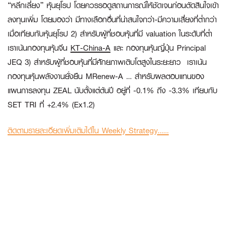
“หลีกเลี่ยง” หุ้นยุโรป โดยควรรอดูสถานการณ์ให้ชัดเจนก่อนตัดสินใจเข้า
ลงทุนเพิ่ม โดยมองว่า มีทางเลือกอื่นที่น่าสนใจกว่า-มีความเสี่ยงที่ต่ำกว่า
เมื่อเทียบกับหุ้นยุโรป 2) สำหรับผู้ที่ชอบหุ้นที่มี valuation ในระดับที่ต่ำ
เราเน้นกองทุนหุ้นจีน
KT-China-A
และ กองทุนหุ้นญี่ปุ่น Principal
JEQ 3) สำหรับผู้ที่ชอบหุ้นที่มีศักยภาพเติบโตสูงในระยะยาว เราเน้น
กองทุนหุ้นพลังงานยั่งยืน MRenew-A … สำหรับผลตอบแทนของ
แผนการลงทุน ZEAL นับตั้งแต่ต้นปี อยู่ที่ -0.1% ถึง -3.3% เทียบกับ
SET TRI ที่ +2.4% (Ex1
.2)
ติดตามรายละเอียดเพิ่มเติมได้ใน Weekly Strategy……