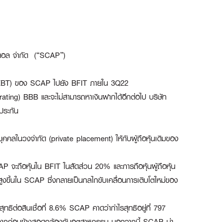
ปิตอล จํากัด (“SCAP”)
 (EBT) ของ SCAP ไปยัง BFIT ภายใน 3Q22
 rating) BBB และจะไม่สามารถหาเงินฝากได้อีกต่อไป บริษัท
นประกัน
ุคคลในวงจำกัด (private placement) ให้กับผู้ถือหุ้นเดิมของ
จะถือหุ้นใน BFIT ในสัดส่วน 20% และการถือหุ้นผู้ถือหุ้น
งขึ้นใน SCAP ซึ่งกลายเป็นกลไกขับเคลื่อนการเติบโตใหม่ของ
ทธิต่อสินเชื่อที่ 8.6% SCAP คาดว่ากำไรสุทธิอยู่ที่ 797
ื่องจากค่อนข้างสอดคล้องกับอุตสาหกรรม นอกจากนี้ SCAP น่า