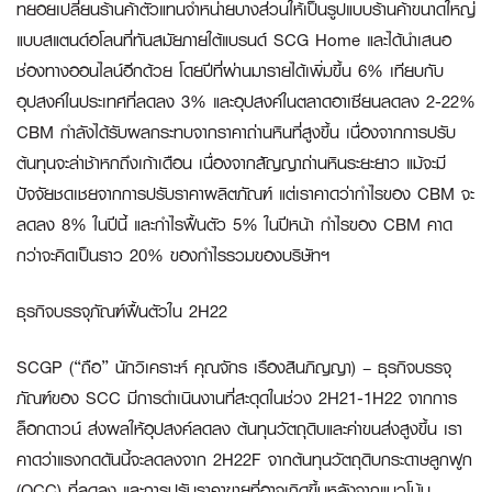
ทยอยเปลี่ยนร้านค้าตัวแทนจำหน่ายบางส่วนให้เป็นรูปแบบร้านค้าขนาดใหญ่
แบบสแตนด์อโลนที่ทันสมัยภายใต้แบรนด์ SCG Home และได้นำเสนอ
ช่องทางออนไลน์อีกด้วย โดยปีที่ผ่านมารายได้เพิ่มขึ้น 6% เทียบกับ
อุปสงค์ในประเทศที่ลดลง 3% และอุปสงค์ในตลาดอาเซียนลดลง 2-22%
CBM กำลังได้รับผลกระทบจากราคาถ่านหินที่สูงขึ้น เนื่องจากการปรับ
ต้นทุนจะล่าช้าหกถึงเก้าเดือน เนื่องจากสัญญาถ่านหินระยะยาว แม้จะมี
ปัจจัยชดเชยจากการปรับราคาผลิตภัณฑ์ แต่เราคาดว่ากำไรของ CBM จะ
ลดลง 8% ในปีนี้ และกำไรฟื้นตัว 5% ในปีหน้า กำไรของ CBM คาด
กว่าจะคิดเป็นราว 20% ของกำไรรวมของบริษัทฯ
ธุรกิจบรรจุภัณฑ์ฟื้นตัวใน
2H22
SCGP (“ถือ” นักวิเคราะห์ คุณจักร เรืองสินภิญญา) – ธุรกิจบรรจุ
ภัณฑ์ของ SCC มีการดำเนินงานที่สะดุดในช่วง 2H21-1H22 จากการ
ล็อกดาวน์ ส่งผลให้อุปสงค์ลดลง ต้นทุนวัตถุดิบและค่าขนส่งสูงขึ้น เรา
คาดว่าแรงกดดันนี้จะลดลงจาก 2H22F จากต้นทุนวัตถุดิบกระดาษลูกฟูก
(OCC) ที่ลดลง และการปรับราคาขายที่อาจเกิดขึ้นหลังจากแนวโน้ม