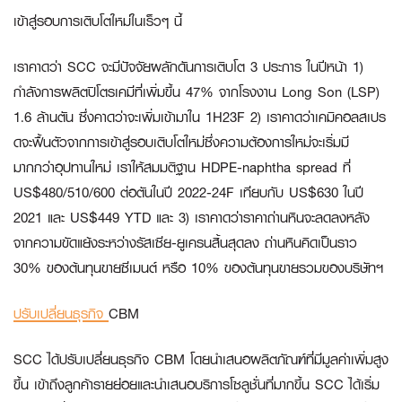
เข้าสู่รอบการเติบโตใหม่ในเร็วๆ นี้
เราคาดว่า SCC จะมีปัจจัยผลักดันการเติบโต 3 ประการ ในปีหน้า 1)
กำลังการผลิตปิโตรเคมีที่เพิ่มขึ้น 47% จากโรงงาน Long Son (LSP)
1.6 ล้านตัน ซึ่งคาดว่าจะเพิ่มเข้ามาใน 1H23F 2) เราคาดว่าเคมิคอลสเปร
ดจะฟื้นตัวจากการเข้าสู่รอบเติบโตใหม่ซึ่งความต้องการใหม่จะเริ่มมี
มากกว่าอุปทานใหม่ เราให้สมมติฐาน HDPE-naphtha spread ที่
US$480/510/600 ต่อตันในปี 2022-24F เทียบกับ US$630 ในปี
2021 และ US$449 YTD และ 3) เราคาดว่าราคาถ่านหินจะลดลงหลัง
จากความขัดแย้งระหว่างรัสเซีย-ยูเครนสิ้นสุดลง ถ่านหินคิดเป็นราว
30% ของต้นทุนขายซีเมนต์ หรือ 10% ของต้นทุนขายรวมของบริษัทฯ
ปรับเปลี่ยนธุรกิจ
CBM
SCC ได้ปรับเปลี่ยนธุรกิจ CBM โดยนำเสนอผลิตภัณฑ์ที่มีมูลค่าเพิ่มสูง
ขึ้น เข้าถึงลูกค้ารายย่อยและนำเสนอบริการโซลูชั่นที่มากขึ้น SCC ได้เริ่ม