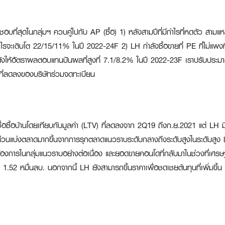
ชอบที่สุดในกลุ่มฯ ควบคู่ไปกับ AP (ซื้อ) 1) หลังสามปีที่มีกำไรที่หดตัว สามแห
ำไรจะเติบโต 22/15/11% ในปี 2022-24F 2) LH กำลังซื้อขายที่ PE ที่ไม่แพงท
H ยังให้อัตราผลตอบแทนปันผลที่สูงที่ 7.1/8.2% ในปี 2022-23F เราปรับประม
ุนที่ลดลงของบริษัทร่วมจดทะเบียน
่อซื้อบ้านโดยเทียบกับมูลค่า (LTV) ที่ลดลงจาก 2Q19 ถึงก.ย.2021 แต่ LH มีย
นแบ่งตลาดมากขึ้นจากการรุกตลาดแนวราบระดับกลางถึงระดับสูงในระดับสูง ซึ่งเป็
องการในกลุ่มแนวราบอย่างต่อเนื่อง และยอดขายคอนโดที่กลับมาในช่วงที่เศรษฐกิ
52 หมื่นลบ. นอกจากนี้ LH ยังสามารถขึ้นราคาเพื่อชดเชยต้นทุนที่เพิ่มขึ้น