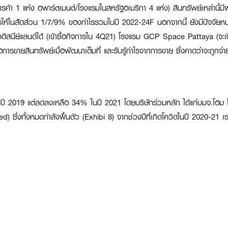
การค้า 1 แห่ง อพาร์ตเมนต์/โรงแรมในสหรัฐอเมริกา 4 แห่ง) สินทรัพย์เหล่านี้มี
างกำไรให้ในสัดส่วน 1/7/9% ของกำไรรวมในปี 2022-24F นอกจากนี้ ยังมีปัจจัยห
ังดิสนีย์แลนด์ได้ (เข้าซื้อกิจการใน 4Q21) โรงแรม GCP Space Pattaya (จะเ
รขายสินทรัพย์เมื่อพัฒนาเต็มที่ และรับรู้กำไรจากการขาย ซึ่งคาดว่าจะถูกจ่า
 2019 แต่ลดลงเหลือ 34% ในปี 2021 โดยบริษัทร่วมหลัก ได้แก่บมจ.โฮม โปร
 ซึ่งทั้งหมดกำลังฟื้นตัว (Exhibi 8) จากช่วงปีที่เกิดโควิดในปี 2020-21 