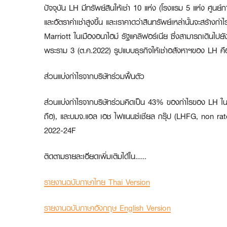
ปัจจุบัน LH มีทรัพย์สินให้เช่า 10 แห่ง (โรงแรม 5 แห่ง ศูนย์
และอัตราค่าเช่าสูงขึ้น และเราคาดว่าสินทรัพย์เหล่านั้นจะสร้
Marriott ในเมืองอนาไฮม์ รัฐแคลิฟอร์เนีย ซึ่งสามารถเดินไปย
พระราม 3 (ต.ค.2022) รูปแบบธุรกิจให้เช่าอสังหาฯของ LH คือกา
ส่วนแบ่งกำไรจากบริษัทร่วมฟื้นตัว
ส่วนแบ่งกำไรจากบริษัทร่วมคิดเป็น 43% ของกำไรของ LH ในปี
ถือ), และบมจ.แอล เอช ไฟแนนซ์เชียล กรุ๊ป (LHFG, non rated)
2022-24F
ติดตามรายละเอียดเพิ่มเติมได้ใน……
รายงานฉบับภาษาไทย Thai Version
รายงานฉบับภาษาอังกฤษ English Version