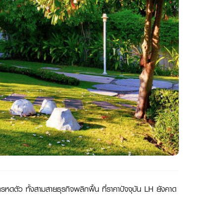
ารหดตัว ทั้งสามสายธุรกิจพลิกฟื้น ที่ราคาปัจจุบัน LH ยังคาด