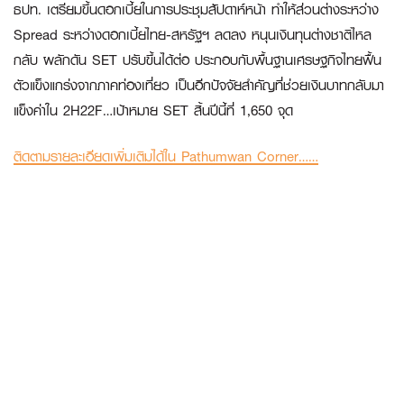
ธปท. เตรียมขึ้นดอกเบี้ยในการประชุมสัปดาห์หน้า ทำให้ส่วนต่างระหว่าง
Spread ระหว่างดอกเบี้ยไทย-สหรัฐฯ ลดลง หนุนเงินทุนต่างชาติไหล
กลับ ผลักดัน SET ปรับขึ้นได้ต่อ ประกอบกับพื้นฐานเศรษฐกิจไทยฟื้น
ตัวแข็งแกร่งจากภาคท่องเที่ยว เป็นอีกปัจจัยสำคัญที่ช่วยเงินบาทกลับมา
แข็งค่าใน 2H22F…เป้าหมาย SET สิ้นปีนี้ที่ 1,650 จุด
ติดตามรายละเอียดเพิ่มเติมได้ใน Pathumwan Corner……