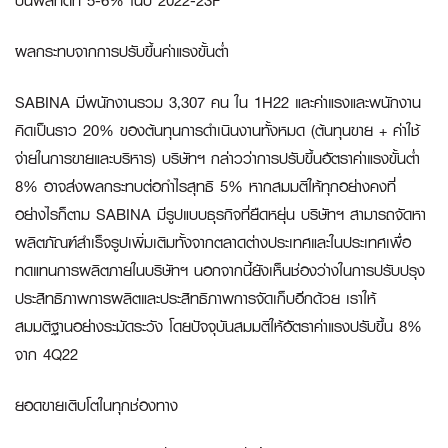
ปันผลที่ดีที่ 5-6% ในปี 2022-23F
ผลกระทบจากการปรับขึ้นค่าแรงขั้นต่ำ
SABINA มีพนักงานรวม 3,307 คน ใน 1H22 และค่าแรงและพนักงาน
คิดเป็นราว 20% ของต้นทุนการดำเนินงานทั้งหมด (ต้นทุนขาย + ค่าใช้
จ่ายในการขายและบริหาร) บริษัทฯ กล่าวว่าการปรับขึ้นอัตราค่าแรงขั้นต่ำ
8% อาจส่งผลกระทบต่อกำไรสุทธิ 5% หากสมมติให้ทุกอย่างคงที่
อย่างไรก็ตาม SABINA มีรูปแบบธุรกิจที่ยืดหยุ่น บริษัทฯ สามารถจัดหา
ผลิตภัณฑ์สำเร็จรูปเพิ่มเติมทั้งจากตลาดต่างประเทศและในประเทศเพื่อ
ทดแทนการผลิตภายในบริษัทฯ นอกจากนี้ยังเห็นช่องว่างในการปรับปรุง
ประสิทธิภาพการผลิตและประสิทธิภาพการจัดเก็บอีกด้วย เราให้
สมมติฐานอย่างระมัดระวัง โดยปัจจุบันสมมติให้อัตราค่าแรงปรับขึ้น 8%
จาก 4Q22
ยอดขายเติบโตในทุกช่องทาง