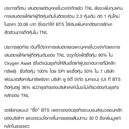
ประการที่สาม
เสนอขายต่อบุคคลในวงจำกัดแล้ว TNL ยังจะเพิ่มทุนผ่าน
การเสนอขายให้แก่ผู้ถือหุ้นเดิมในอัตราส่วน 2.3 หุ้นเดิม ต่อ 1 หุ้นใหม่
ในราคา 33.06 บาท ซึ่งจะทำให้ BTS ใส่เงินเพิ่มหากต้องการรักษา
สัดส่วนการถือหุ้นใน TNL
ประการสุดท้าย
เงินที่ได้จากการเสนอขายเฉพาะบุคคลในวงจำกัดและการ
เสนอขายให้แก่ผู้ถือหุ้นเดิมของ TNL จะถูกใช้เพื่อซื้อหุ้น 90% ใน
Oxygen Asset (ซึ่งดำเนินธุรกิจให้สินเชื่อแก่ผู้ประกอบการที่มีหลัก
ทรัพย์) ซึ่งถือหุ้น 100% โดย SPI และซื้อหุ้น 50% ใน 7 บริษัท
พัฒนาอสังหาริมทรัพย์จาก บริษัท ยู ซิตี้ จำกัด (มหาชน) (U) ที่ BTS
ถือหุ้นอยู่ 36% แม้ว่าธุรกิจของบริษัทเหล่านั้นจะไม่เกี่ยวข้องกับธุรกิจ
หลักของ TNL
เรายังคงแนะนำ “ซื้อ” BTS เพราะเราชอบธุรกิจระบบขนส่งมวลชนหลัก
ของบริษัทฯ และเรารวมโอกาสในการขยายสัมปทาน 30 ปี ซึ่งเพิ่มมูลค่า
หลักในระยะยาว