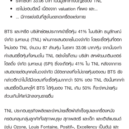
ราคาซื้อที่ 33.06 บาท เป็นมูลค่าทางบัญชีของ TNL
เราไม่ชอบดีลนี้ เนื่องจาก valuation ที่แพง และ…
… มีการแข่งขันที่สูงในตลาดเครื่องแต่งกาย
BTS และ/หรือ บริษัทย่อยประกาศเข้าซื้อหุ้น 41% ในบริษัท ธนูลักษณ์
จำกัด (มหาชน) (TNL) ผ่านการเสนอขายในวงจำกัด โดยจะซื้อหุ้นที่ออก
ใหม่ของ TNL จำนวน 87 ล้านหุ้น ในราคา 33.06 บาท/หุ้น จากนั้นจะทำ
คำเสนอซื้อหุ้นทั้งหมดใน TNL อย่างไรก็ตาม บริษัท สหพัฒนาอินเตอร์
โฮลดิ้ง จำกัด (มหาชน) (SPI) ซึ่งจะถือหุ้น 41% ใน TNL หลังจากการ
เสนอขายต่อบุคคลในวงจำกัด มีข้อตกลงที่จะไม่ขายหุ้นของตน BTS ยัง
กล่าวอีกว่าไม่ได้มีเจตนาที่จะซื้อหุ้นมากกว่า 50% ของ TNL ดังนั้นหากคำ
เสนอซื้อเป็นเหตุให้ BTS ได้หุ้นของ TNL เกิน 50% ก็จะจำหน่ายหุ้น
ส่วนเกินให้แก่นักลงทุนรายอื่น
TNL ประกอบธุรกิจผลิตและจำหน่ายเสื้อผ้าสำเร็จรูปและเครื่องหนัง
ครอบคลุมกลุ่มลูกค้าทั้งสุภาพบุรุษ สุภาพสตรี และเด็ก และเฮ้าส์แบรนด์
(เช่น Ozone, Louis Fontaine, Positif+, Excellency เป็นต้น) และ