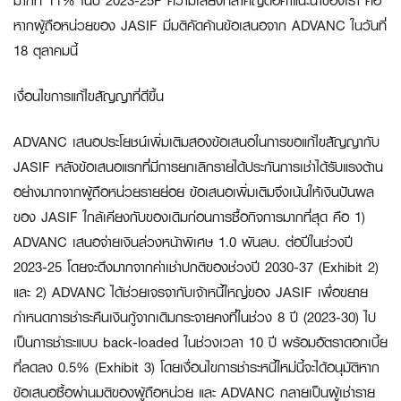
มากที่ 11% ในปี 2023-25F ความเสี่ยงที่สำคัญต่อคำแนะนำของเรา คือ
หากผู้ถือหน่วยของ JASIF มีมติคัดค้านข้อเสนอจาก ADVANC ในวันที่
18 ตุลาคมนี้
เงื่อนไขการแก้ไขสัญญาที่ดีขึ้น
ADVANC เสนอประโยชน์เพิ่มเติมสองข้อเสนอในการขอแก้ไขสัญญากับ
JASIF หลังข้อเสนอแรกที่มีการยกเลิกรายได้ประกันการเช่าได้รับแรงต้าน
อย่างมากจากผู้ถือหน่วยรายย่อย ข้อเสนอเพิ่มเติมจึงเน้นให้เงินปันผล
ของ JASIF ใกล้เคียงกับของเดิมก่อนการซื้อกิจการมากที่สุด คือ 1)
ADVANC เสนอจ่ายเงินล่วงหน้าพิเศษ 1.0 พันลบ. ต่อปีในช่วงปี
2023-25 โดยจะดึงมากจากค่าเช่าปกติของช่วงปี 2030-37 (Exhibit 2)
และ 2) ADVANC ได้ช่วยเจรจากับเจ้าหนี้ใหญ่ของ JASIF เพื่อขยาย
กำหนดการชำระคืนเงินกู้จากเดิมกระจายคงที่ในช่วง 8 ปี (2023-30) ไป
เป็นการชำระแบบ back-loaded ในช่วงเวลา 10 ปี พร้อมอัตราดอกเบี้ย
ที่ลดลง 0.5% (Exhibit 3) โดยเงื่อนไขการชำระหนี้ใหม่นี้จะได้อนุมัติหาก
ข้อเสนอซื้อผ่านมติของผู้ถือหน่วย และ ADVANC กลายเป็นผู้เช่าราย