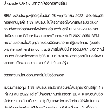
มี
upside
0.8-1.0 บาทจากโครงการสายสีส้ม
BEM จะจัดประชุมผู้ถือหุ้นในวันที่ 28 พฤศจิกายน 2022 เพื่อขออนุมัติ
การลงทุนมูลค่า 1.39 แสนลบ. ในโครงการรถไฟฟ้าสายสีส้มตะวันตก
รวมถึงการก่อสร้างรถไฟฟ้าสายสีส้มตะวันตกในปี 2023-29 และการ
ดำเนินงานสายสีส้มตะวันออกและตะวันตกน่าจะในปี 2027-2056 BEM
คาดว่าจะลงนามในสัญญาการร่วมมือระหว่างภาครัฐและเอกชน (public-
private partnership contract) ภายในสิ้นปีนี้ หรือต้นปีหน้า นอกจากนี้
บริษัทฯ ยังคาดโครงการนี้จะให้ IRR ที่ 8-10% ซึ่งอาจคิดเป็นมูลค่าเพิ่ม
จากราคาเป้าหมายของเราราว 0.8-1.0 บาท/หุ้น
อัตราส่วนหนี้สินต่อทุนที่สูงไม่ใช่ปัจจัยกังวล
แม้จะมีการลงทุน 1.39 แสนลบ. และอัตราส่วนหนี้สินสุทธิต่อทุนอยู่ที่ 1.8
เท่า ณ สิ้น 2Q22 แต่เราไม่กังวลมากนักในเรื่องที่ BEM จะเผชิญกับข้อ
จำกัดทางการเงิน เนื่องจาก 1) รัฐบาลจะช่วยเหลือด้านค่าใช้จ่ายในการ
ก่อสร้างรถไฟฟ้าสายสีส้มตะวันตกจำนวน 9.6 หมื่นลบ. 2) เนื่องจาก