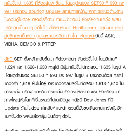
กลับขึ้นไป 1,635 ที่ต้องลุ้นฝ่าขึ้นไป โดยดูด่านของ SET50 ที่ 993 และ
997 ประกอบ รวมถึงดู Update สถานการณ์หุ้นโลกที่เขตแนวต้านด้าน
ในควบคู่ไปด้วย อย่างไรก็ตาม คำแนะนำตอนนี้ ยังเสี่ยงทนแกว่ง ผสม
เลือกลุ้นเป็นตัวๆ ต่อไปได้ สำหรับหมวด Health care ทะลุขึ้นมา และมี
ลุ้นซิกแซกขึ้นต่อ ดูรูปและรายละเอียดด้านใน
หุ้นแนะนำ
วันนี้
ASK,
VIBHA, DEMCO & PTTEP
ดัชนี
SET ตั้งหลักกลับขึ้นมา ที่ต้องค่อยๆ ลุ้นต่อขึ้นไป โดยมีด่านที่
1,624 และ 1,628-1,630 ทะลุได้ มีลุ้นกลับขึ้นไปทดสอบ 1,635 ในรูป A
โดยดูด่านของ SET50 ที่ 993 และ 997 ในรูป B ประกอบด้วย กรณี
แกว่งถ้า 1,618 ยืนไม่อยู่ อาจแกว่งกลับลงไปทดสอบ 1,613-1,610 ใน
การแกว่ง นอกจากกรอบการแกว่งของดัชนีหลักบ้านเรา ยังต้องจับตา
ภาพใหญ่หุ้นโลกที่เริ่มชะลอที่ด่านเมื่อดูจากดัชนี Dow Jones ที่มี
Update ด้านในด้วย สำหรับคำแนะนำ ตอนนี้ยังขอเสี่ยงทนแกว่งลุ้นซิก
แซกขึ้นต่อ ผสมเลือกลุ้นเป็นตัวๆ ต่อไป