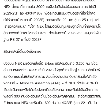
เนื่องตั้งแต่ใน 4Q22 เป็นต้นไป 3) หลังอัตรากำไรการจัดจำหน่ายของ
NEX ต่ำกว่าที่เราคาดใน 3Q22 เราจึงตัดสินใจปรับประมาณการกำไรปี
2023-25F ลง 43/34/18% เพื่อสะท้อนสมมติฐานอัตรากำไรที่ต่ำลง
ทำให้ราคาเป้าหมาย (ปี 2023F) ลดลงเหลือ 22 บาท (จาก 25 บาท) แต่
เรายังคงคำแนะนำ “ซื้อ” NEX โดยมองเป็นหุ้นเศรษฐกิจใหม่ที่กำลังเติบโต
ด้วยอัตรากำไรเติบโตเฉลี่ย 37% ต่อปีในช่วงปี 2023-26F บนมูลค่าพื้น
ฐาน PE 27 เท่าในปี 2023F
ยอดคำสั่งซื้อในมือแข็งแกร่ง
ปัจจุบัน NEX มียอดคำสั่งซื้อ E-bus รอส่งมอบราว 3,200 คัน ซึ่งจะ
ส่งมอบตั้งแต่ช่วง 4Q22 ถึงปี 2023 ให้ลูกค้ารายใหญ่ 2 ราย ซึ่งเป็นผู้
ระกอบการรถโดยสารสาธารณะ ส่วนโรงงานประกอบรถยนต์ไฟฟ้าเชิง
พาณิชย์ – Absolute Assembly (AAB) – ที่ NEX ถือหุ้น 45% นั้น
เริ่มดำเนินการผลิตได้แล้วตั้งแต่เดือนสิงหาคม และผลิตได้เต็มอัตราการ
ผลิตที่ 300 คันต่อเดือนแล้วในช่วงเดือนพฤศจิกายน เราจึงคาดยอดขาย
E-bus ของ NEX จะเพิ่มเป็น 600 คัน ใน 4Q22F (จาก 221 คัน ใน