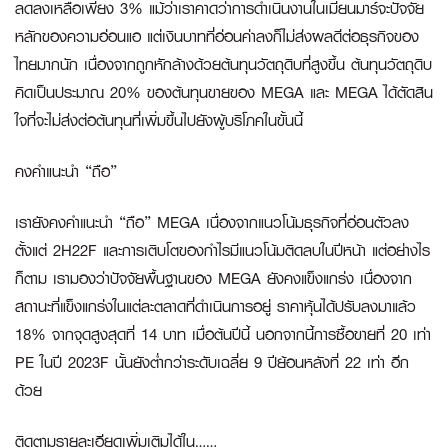
ลดลงเหลือเพียง 3% แม้ว่าเราคาดว่าการดำเนินงานในเมียนมาร์จะปัจจัย
หลักของความอ่อนแอ แต่เงินบาทที่อ่อนค่าลงก็ไม่ส่งผลดีต่อธุรกิจของ
ไทยมากนัก เนื่องจากถูกหักล้างด้วยต้นทุนวัตถุดิบที่สูงขึ้น ต้นทุนวัตถุดิบ
คิดเป็นประมาณ 20% ของต้นทุนขายของ MEGA และ MEGA ได้ตัดสิน
ใจที่จะไม่ส่งต่อต้นทุนที่เพิ่มขึ้นไปยังผู้บริโภคในขั้นนี้
คงคำแนะนำ “ถือ
”
เรายังคงคำแนะนำ “ถือ” MEGA เนื่องจากแนวโน้มธุรกิจที่อ่อนตัวลง
ตั้งแต่ 2H22F และการเติบโตของกำไรมีแนวโน้มติดลบในปีหน้า แต่อย่างไร
ก็ตาม เรามองว่าปัจจัยพื้นฐานของ MEGA ยังคงแข็งแกร่ง เนื่องจาก
สถานะที่แข็งแกร่งในแต่ละตลาดที่ดำเนินการอยู่ ราคาหุ้นได้ปรับลงมาแล้ว
18% จากจุดสูงสุดที่ 14 บาท เมื่อต้นปีนี้ นอกจากนี้การซื้อขายที่ 20 เท่า
PE ในปี 2023F นั้นยังต่ำกว่าระดับเฉลี่ย 9 ปีย้อนหลังที่ 22 เท่า อีก
ด้วย
ติดตามรายละเอียดเพิ่มเติมได้ใน……