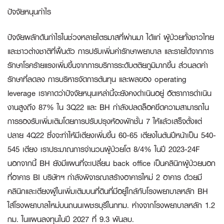
ปัจจัยหนุนกำไร
ปัจจัยผลักดันกำไรในช่วงหลายไตรมาสที่ผ่านมา ได้แก่ ผู้ป่วยทั้งชาวไทย
และชาวต่างชาติที่ฟื้นตัว การปรับเพิ่มค่ารักษาพยาบาล และรายได้จากการ
รักษาโรคร้ายแรงเพิ่มขึ้นจากการบริการระดับตติยภูมิมากขึ้น ส่วนลดค่า
รักษาที่ลดลง การบริหารจัดการต้นทุน และผลของ operating
leverage เราคาดว่าปัจจัยหนุนเหล่านี้จะยังคงดำเนินอยู่ อัตราการดำเนิน
งานสูงถึง 87% ใน 3Q22 และ BH กำลังปลดล็อคขีดความสามารถใน
การรองรับเพิ่มเติมโดยการปรับปรุงห้องพักชั้น 7 ให้แล้วเสร็จตั้งแต่
ปลาย 4Q22 ซึ่งจะทำให้มีเตียงเพิ่มขึ้น 60-65 เตียงในต้นปีหน้าเป็น 540-
545 เตียง เราประมาณการจำนวนผู้ป่วยโต 8/4% ในปี 2023-24F
นอกจากนี้ BH ยังมีแผนที่จะเปลี่ยน back office เป็นคลินิกผู้ป่วยนอก
ที่อาคาร BI บริษัทฯ กำลังพิจารณาสร้างอาคารใหม่ 2 อาคาร ด้วยมี
คลินิกและเตียงผู้ในเพิ่มเติมบนที่ดินที่มีอยู่ใกล้กับโรงพยาบาลหลัก BH
ใส่โรงพยาบาลใหม่บนถนนเพชรบุรีในกทม. ห่างจากโรงพยาบาลหลัก 1.2
กม. ในแผนลงทุนในปี 2027 ที่ 9.3 พันลบ.