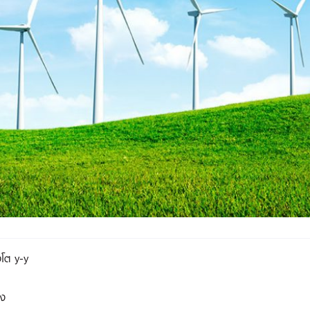
งโต y-y
พง