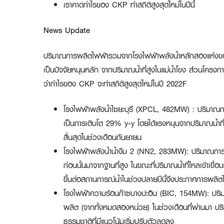
เราคาดกำไรของ CKP ทำสถิติสูงสุดใหม่ในปีนี้
News Update
ปริมาณการผลิตไฟฟ้ารวมจากโรงไฟฟ้าพลังน้ำหลักสองแห่งของ 
เป็นปัจจัยหนุนหลัก จากปริมาณน้ำที่สูงในแม่น้ำโขง ส่วนโคร
ว่ากำไรของ CKP จะทำสถิติสูงสุดใหม่ในปี 2022F
โรงไฟฟ้าพลังน้ำไซยะบุรี (XPCL, 482MW) :
ปริมาณกา
เป็นการเติบโต 29% y-y โดยได้แรงหนุนจากปริมาณน้ำที
สิ้นสุดในช่วงเดือนกันยายน
โรงไฟฟ้าพลังน้ำน้ำงึม 2 (NN2, 283MW):
ปริมาณการข
ก่อนนั้นมาจากฐานที่สูง ในขณะที่ปริมาณน้ำที่ไหลเข้าเข
ขึ้นต่อสถานการณ์น้ำในช่วงปลายปีนี้จึงประกาศการผลิตไฟฟ
โรงไฟฟ้าความร้อนก๊าซบางปะอิน (BIC, 154MW)
: ปร
ผลิต (จากทั้งหมดสองหน่วย) ในช่วงเดือนที่ผ่านมา ปริมา
ธรรมชาติที่มีแนวโน้มเริ่มปรับตัวลดลง