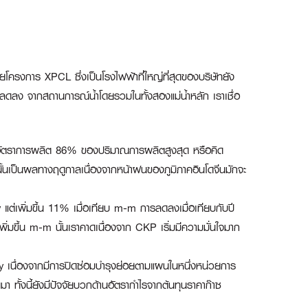
รงการ XPCL ซึ่งเป็นโรงไฟฟ้าที่ใหญ่ที่สุดของบริษัทยัง
มลดลง จากสถานการณ์น้ำโดยรวมในทั้งสองแม่น้ำหลัก เราเชื่อ
อัตราการผลิต 86% ของปริมาณการผลิตสูงสุด หรือคิด
ั้นเป็นผลทางฤดูกาลเนื่องจากหน้าฝนของภูมิภาคอินโดจีนมักจะ
เพิ่มขึ้น 11% เมื่อเทียบ m-m การลดลงเมื่อเทียบกับปี
เพิ่มขึ้น m-m นั้นเราคาดเนื่องจาก CKP เริ่มมีความมั่นใจมาก
เนื่องจากมีการปิดซ่อมบำรุงย่อยตามแผนในหนึ่งหน่วยการ
า ทั้งนี้ยังมีปัจจัยบวกด้านอัตรากำไรจากต้นทุนราคาก๊าซ