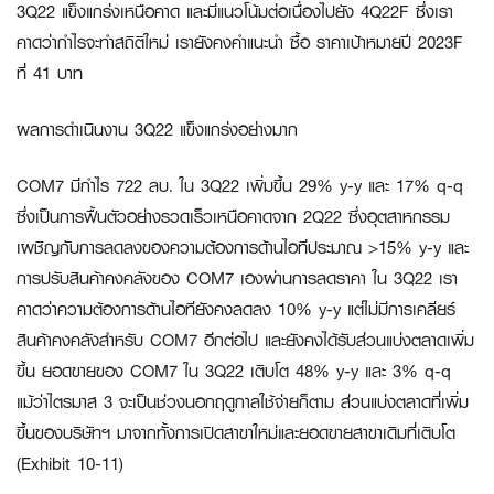
3Q22 แข็งแกร่งเหนือคาด และมีแนวโน้มต่อเนื่องไปยัง 4Q22F ซึ่งเรา
คาดว่ากำไรจะทำสถิติใหม่ เรายังคงคำแนะนำ ซื้อ
ราคาเป้าหมายปี
2023F
ที่
41
บาท
ผลการดำเนินงาน 3Q22 แข็งแกร่งอย่างมาก
COM7 มีกำไร 722 ลบ. ใน 3Q22 เพิ่มขึ้น 29% y-y และ 17% q-q
ซึ่งเป็นการฟื้นตัวอย่างรวดเร็วเหนือคาดจาก 2Q22 ซึ่งอุตสาหกรรม
เผชิญกับการลดลงของความต้องการด้านไอทีประมาณ >15% y-y และ
การปรับสินค้าคงคลังของ COM7 เองผ่านการลดราคา ใน 3Q22 เรา
คาดว่าความต้องการด้านไอทียังคงลดลง 10% y-y แต่ไม่มีการเคลียร์
สินค้าคงคลังสำหรับ COM7 อีกต่อไป และยังคงได้รับส่วนแบ่งตลาดเพิ่ม
ขึ้น ยอดขายของ COM7 ใน 3Q22 เติบโต 48% y-y และ 3% q-q
แม้ว่าไตรมาส 3 จะเป็นช่วงนอกฤดูกาลใช้จ่ายก็ตาม ส่วนแบ่งตลาดที่เพิ่ม
ขึ้นของบริษัทฯ มาจากทั้งการเปิดสาขาใหม่และยอดขายสาขาเดิมที่เติบโต
(Exhibit 10-11)