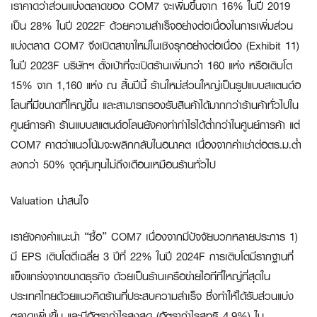
เราคาดว่าส่วนแบ่งตลาดของ COM7 จะเพิ่มขึ้นจาก 16% ในปี 2019
เป็น 28% ในปี 2022F ด้วยความสำเร็จอย่างต่อเนื่องในการเพิ่มส่วน
แบ่งตลาด COM7 จึงเปิดสาขาใหม่ในเชิงรุกอย่างต่อเนื่อง (Exhibit 11)
ในปี 2023F บริษัทฯ ตั้งเป้าที่จะเปิดร้านเพิ่มกว่า 160 แห่ง หรือเติบโต
15% จาก 1,160 แห่ง ณ สิ้นปีนี้ ร้านใหม่ส่วนใหญ่เป็นรูปแบบสแตนด์อ
โลนที่มีขนาดที่ใหญ่ขึ้น และสามารถรองรับสินค้าได้มากกว่าร้านค้าทั่วไปใน
ศูนย์การค้า ร้านแบบสแตนด์อโลนยังคงทำกำไรได้ต่ำกว่าในศูนย์การค้า แต่
COM7 คาดว่าแนวโน้มจะพลิกกลับในอนาคต เนื่องจากค่าเช่าต่อตร.ม.ต่ำ
ลงกว่า 50% จุดคุ้มทุนไม่ถึงเดือนเหมือนร้านทั่วไป
Valuation น่าสนใจ
เรายังคงคำแนะนำ “ซื้อ” COM7 เนื่องจากมีปัจจัยบวกหลายประการ 1)
มี EPS เติบโตดีเฉลี่ย 3 ปีที่ 22% ในปี 2024F การเติบโตมีรากฐานที่
แข็งแกร่งจากขนาดธุรกิจ ด้วยเป็นร้านเครือข่ายไอทีที่ใหญ่ที่สุดใน
ประเทศไทยด้วยแนวคิดร้านที่ประสบความสำเร็จ ซึ่งทำให้ได้รับส่วนแบ่ง
ตลาดเพิ่มขึ้น และมีอัตรากำไรสูงสุด (อัตรากำไรสุทธิ 4.9%) ใน