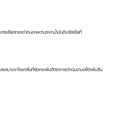
ตรเลียตกลงกำหนดเพดานราคาน้ำมันดิบรัสเซียที่
มาจากโรงกลั่นที่ยังคงเพิ่มอัตราการดำเนินงานเพื่อเพิ่มสิน