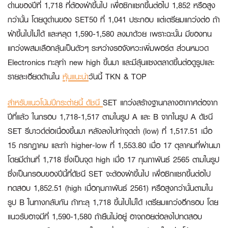
ด่านของปีที่ 1,718 ที่ต้องฝ่าขึ้นไป เพื่อซิกแซกขึ้นต่อไป 1,852 หรือสูง
กว่านั้น โดยดูด่านของ SET50 ที่ 1,041 ประกอบ แต่เตรียมแกว่งต่อ ถ้า
ฝ่าขึ้นไปไม่ได้ และหลุด 1,590-1,580 ลงมาด้วย เพราะฉะนั้น มีของทน
แกว่งผสมเลือกลุ้นเป็นตัวๆ ระหว่างรอจังหวะเพิ่มพอร์ต ส่วนหมวด
Electronics ทะลุทำ new high ขึ้นมา และมีลุ้นแซงตลาดขึ้นต่อดูรูปและ
รายละเอียดด้านใน
หุ้นแนะนำ
วันนี้ TKN & TOP
สำหรับแนวโน้มปีกระต่ายนี้ ดัชนี
SET แกว่งสร้างฐานกลางอากาศต่อจาก
ปีที่แล้ว ในกรอบ 1,718-1,517 ตามในรูป A และ B จากในรูป A ดัชนี
SET รีบาวด์ต่อเนื่องขึ้นมา หลังลงไปทำจุดต่ำ (low) ที่ 1,517.51 เมื่อ
15 กรกฏาคม และทำ higher-low ที่ 1,553.80 เมื่อ 17 ตุลาคมที่ผ่านมา
โดยมีด่านที่ 1,718 ซึ่งเป็นจุด high เมื่อ 17 กุมภาพันธ์ 2565 ตามในรูป
ซึ่งเป็นกรอบของปีนี้ที่ดัชนี SET จะต้องฝ่าขึ้นไป เพื่อซิกแซกขึ้นต่อไป
ทดสอบ 1,852.51 (high เมื่อกุมภาพันธ์ 2561) หรือสูงกว่านั้นตามใน
รูป B ในทางกลับกัน ถ้าทะลุ 1,718 ขึ้นไปไม่ได้ เตรียมแกว่งอีกรอบ โดย
แนวรับอาจมีที่ 1,590-1,580 ถ้ายืนไม่อยู่ อาจถอยต่อลงไปทดสอบ