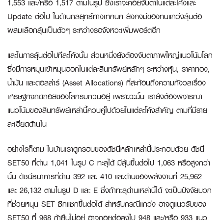
1,553 และ/หรือ 1,517 ตามในรูป ซึ่งเราจะคอยจับตาในแต่ละโค้งและ
Update ต่อไป ในด้านกลยุทธ์ทางเทคนิค ยังคงมีของทนแกว่งลุ้นต่อ
ผสมเลือกลุ้นเป็นตัวๆ ระหว่างรอจังหวะเพิ่มพอร์ตอีก
และในการลุ้นต่อไปทีละโค้งนั้น ส่วนหนึ่งยังต้องจับตาภาพใหญ่แนวโน้มโลก
ซึ่งมีการหมุนเข้าหมุนออกในแต่ละสินทรัพย์หลักๆ ระหว่างหุ้น, ราคาทอง,
น้ำมัน และดอลล่าร์ (Asset Allocations) ที่สะท้อนถึงความกังวลเรื่อง
เศรษฐกิจถดถอยของโลกรบกวนอยู่ เพราะฉะนั้น เรายังต้องพิจารณา
แนวโน้มของสินทรัพย์เหล่านี้ควบคู่ไปด้วยในแต่ละโค้งสำคัญ ตามที่มีราย
ละเอียดด้านใน
อย่างไรก็ตาม ในบ้านเราดูกรอบของดัชนีหลักเหล่านี้ประกอบด้วย ดัชนี
SET50 ที่ด่าน 1,041 ในรูป C ทะลุได้ มีลุ้นขึ้นต่อไป 1,063 หรือสูงกว่า
นั้น ดัชนีธนาคารที่ด่าน 392 และ 410 และด่านของพลังงานที่ 25,962
และ 26,132 ตามในรูป D และ E ซึ่งถ้าทะลุด่านเหล่านี้ได้ จะเป็นปัจจัยบวก
ที่ช่วยหนุน SET ซิกแซกขึ้นต่อได้ สำหรับกรณีแกว่ง อาจดูแนวรับของ
SET50 ที่ 968 ถ้ายืนไม่อยู่ อาจถอยต่อลงไป 948 และ/หรือ 933 แนว