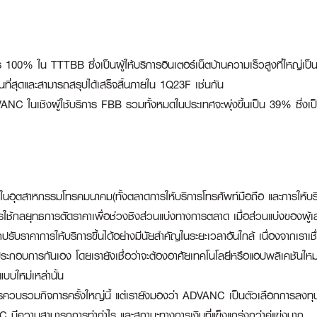
 100% ใน TTTBB ซึ่งเป็นผู้ให้บริการอินเตอร์เน็ตบ้านความเร็วสูงที่ใหญ่เ
ัติในที่สุดและสามารถสรุปได้เสร็จสิ้นภายใน 1Q23F เช่นกัน
C ในเชิงผู้ใช้บริการ FBB รวมทั้งหมดในประเทศจะพุ่งขึ้นเป็น 39% ซึ่งเป็นระ
ในอุตสาหกรรมโทรคมนาคม(ทั้งตลาดการให้บริการโทรศัพท์มือถือ และการให้บร
ช้กลยุทธการตัดราคาเพื่อช่วงชิงส่วนแบ่งทางการตลาด เมื่อส่วนแบ่งของผู้เล่นห
ปรับราคาการให้บริการขึ้นได้อย่างมีนัยสำคัญในระยะเวลาอันใกล้ เนื่องจากเราเช
ะกอบการกันเอง โดยเรายังเชื่อว่าจะต้องอาศัยเทคโนโลยีหรือแอปพลิเคชันใหม่ที่เพ
แบบใหม่เหล่านั้น
ควบรวมกิจการครั้งใหญ่นี้ แต่เรายังมองว่า ADVANC เป็นตัวเลือกการลงทุนท
มีความสามารถการทำกำไร และสถานะทางการเงินที่แข็งแกร่งกว่าคู่แข่งมาก