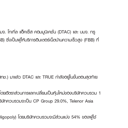
โทเทิ่ล แอ็คเซ็ส คอมมูนิเคชั่น (DTAC) และ บมจ. ทรู
ึ่งเป็นผู้ให้บริการอินเตอร์เน็ตบ้านความเร็วสูง (FBB) ที่
สทช.) มาแล้ว DTAC และ TRUE กำลังอยู่ในขั้นตอนสุดท้าย
โดยอัตราส่วนการแลกเปลี่ยนเป็นหุ้นใหม่ของบริษัทควบรวม 1
ในบริษัทควบรวมจะเป็น CP Group 29.0%, Telenor Asia
ligopoly) โดยบริษัทควบรวมจะมีส่วนแบ่ง 54% ของผู้ใช้