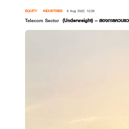
Skip
EQUITY
INDUSTRIES
6 Aug 2022, 12:26
to
content
Telecom Sector
(Underweight) – สองการควบรวม