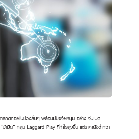
ารถดถอยในช่วงสั้นๆ พร้อมมีปัจจัยหนุน อย่าง จีนเปิด
ามืด” กลุ่ม Laggard Play ที่กำไรสูงขึ้น แต่ราคายังต่ำกว่า