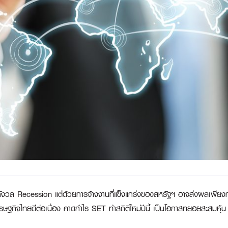
ะกังวล
Recession แต่ด้วยการจ้างงานที่แข็งแกร่งของสหรัฐฯ อาจส่งผลเพียงก
กิจไทยดีต่อเนื่อง คาดกำไร SET ทำสถิติใหม่ปีนี้ เป็นโอกาสทยอยสะสมหุ้น “ม้