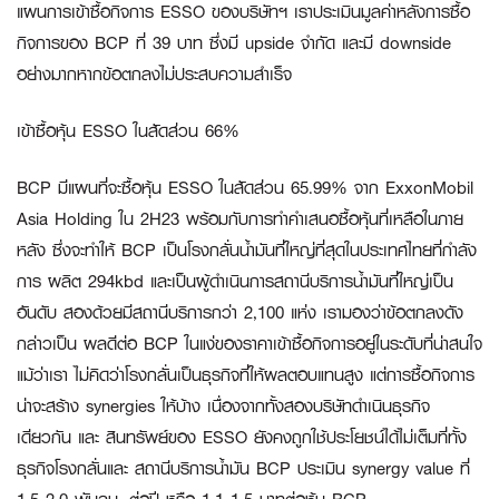
แผนการเข้าซื้อกิจการ ESSO ของบริษัทฯ เราประเมินมูลค่าหลังการซื้อ
กิจการของ BCP ที่ 39 บาท ซึ่งมี upside จำกัด และมี downside
อย่างมากหากข้อตกลงไม่ประสบความสำเร็จ
เข้าซื้อหุ้น
ESSO ในสัดส่วน 66%
BCP มีแผนที่จะซื้อหุ้น ESSO ในสัดส่วน 65.99% จาก ExxonMobil
Asia Holding ใน 2H23 พร้อมกับการทำคำเสนอซื้อหุ้นที่เหลือในภาย
หลัง ซึ่งจะทำให้ BCP เป็นโรงกลั่นน้ำมันที่ใหญ่ที่สุดในประเทศไทยที่กำลัง
การ ผลิต 294kbd และเป็นผู้ดำเนินการสถานีบริการน้ำมันที่ใหญ่เป็น
อันดับ สองด้วยมีสถานีบริการกว่า 2,100 แห่ง เรามองว่าข้อตกลงดัง
กล่าวเป็น ผลดีต่อ BCP ในแง่ของราคาเข้าซื้อกิจการอยู่ในระดับที่น่าสนใจ
แม้ว่าเรา ไม่คิดว่าโรงกลั่นเป็นธุรกิจที่ให้ผลตอบแทนสูง แต่การซื้อกิจการ
น่าจะสร้าง synergies ให้บ้าง เนื่องจากทั้งสองบริษัทดำเนินธุรกิจ
เดียวกัน และ สินทรัพย์ของ ESSO ยังคงถูกใช้ประโยชน์ได้ไม่เต็มที่ทั้ง
ธุรกิจโรงกลั่นและ สถานีบริการน้ำมัน BCP ประเมิน synergy value ที่