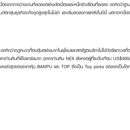
งจากการว่างงานที่ลดลงอย่างต่อเนื่องและหนี้ครัวเรือนที่ลดลง เราคิดว่าฐานะทา
ทบต่อกลุ่มธุรกิจจะถึงจุดสูงสุดในไม่ช้า และเริ่มลดลงภายหลังในปีนี้ นอกจากน
ราคิดว่าฤดูหนาวที่อบอุ่นอย่างมากในยุโรปและสหรัฐอเมริกาไม่ใช่ปัจจัยถาวรที่
ราคาถ่านหินที่แข็งแกร่งมาก (ราคาถ่านหิน NEX ยังคงอยู่ที่ระดับเกือบ US$400
วลงล่าสุดของราคาหุ้น
BANPU
และ
TOP
ซึ่งเป็น Top picks ของเราเป็นโ