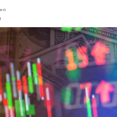
9:13
น