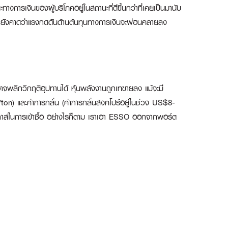
งการเงินของผู้บริโภคอยู่ในสถานะที่ดีขึ้นกว่าที่เคยเป็นมานับ
ี้เรายังคาดว่าแรงกดดันด้านต้นทุนทางการเงินจะผ่อนคลายลง
อาจพลิกวิกฤติอุปทานได้ หุ้นพลังงานถูกเทขายลง แม้จะมี
/ton) และค่าการกลั่น (ค่าการกลั่นสิงคโปร์อยู่ในช่วง US$8-
อกาสในการเข้าซื้อ อย่างไรก็ตาม เราเอา ESSO ออกจากพอร์ต