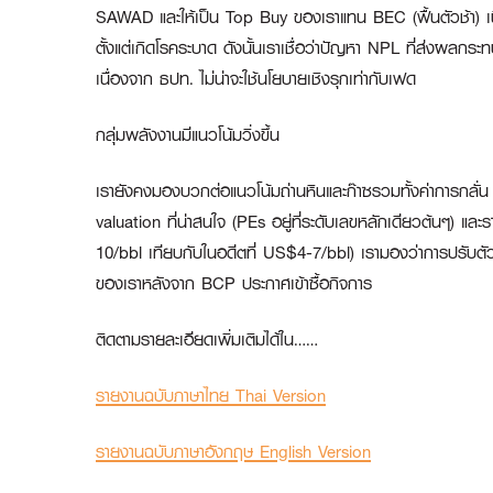
SAWAD
และให้เป็น Top Buy ของเราแทน BEC (ฟื้นตัวช้า) เนื่อ
ตั้งแต่เกิดโรคระบาด ดังนั้นเราเชื่อว่าปัญหา NPL ที่ส่งผลกระ
เนื่องจาก ธปท. ไม่น่าจะใช้นโยบายเชิงรุกเท่ากับเฟด
กลุ่มพลังงานมีแนวโน้มวิ่งขึ้น
เรายังคงมองบวกต่อแนวโน้มถ่านหินและก๊าซรวมทั้งค่าการกลั่น เ
valuation ที่น่าสนใจ (PEs อยู่ที่ระดับเลขหลักเดียวต้นๆ) และ
10/bbl เทียบกับในอดีตที่ US$4-7/bbl) เรามองว่าการปรับตั
ของเราหลังจาก BCP ประกาศเข้าซื้อกิจการ
ติดตามรายละเอียดเพิ่มเติมได้ใน……
รายงานฉบับภาษาไทย Thai Version
รายงานฉบับภาษาอังกฤษ English Version