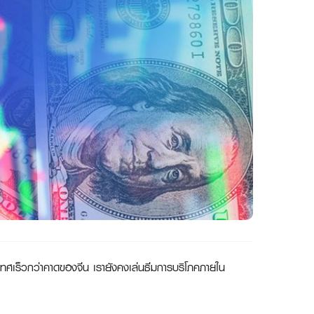
ระเทศเร็วกว่าคาดของจีน เรายังคงเล่นธีมการบริโภคภายใน