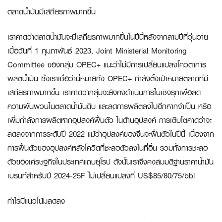
ตลาดน้ำมันมีเสถียรภาพมากขึ้น
เราคาดว่าตลาดน้ำมันจะมีเสถียรภาพมากขึ้นในปีนี้หลังจากสามปีที่วุ่นวาย
เมื่อวันที่ 1 กุมภาพันธ์ 2023, Joint Ministerial Monitoring
Committee ของกลุ่ม OPEC+ แนะว่าไม่มีการเปลี่ยนแปลงโควตาการ
ผลิตน้ำมัน ซึ่งเราเชื่อว่านี่หมายถึง OPEC+ กำลังตั้งเป้าหมายตลาดที่มี
เสถียรภาพมากขึ้น เราคาดว่ากลุ่มจะยังคงดำเนินการในเชิงรุกเพื่อลด
ความผันผวนในตลาดน้ำมันดิบ และลดการผลิตลงไปอีกหากจำเป็น หรือ
เพิ่มกำลังการผลิตหากอุปสงค์ฟื้นตัว ในด้านอุปสงค์ การเติบโตคาดว่าจะ
ลดลงจากการระดับปี 2022 แม้ว่าอุปสงค์ของจีนจะฟื้นตัวในปีนี้ เนื่องจาก
การฟื้นตัวของอุปสงค์หลังโควิดที่ชะลอตัวลงในที่อื่น รวมทั้งการชะลอ
ตัวของเศรษฐกิจในประเทศแถบยุโรป ดังนั้นเราจึงคงสมมติฐานราคาน้ำมัน
เบรนท์สำหรับปี 2024-25F ไม่เปลี่ยนแปลงที่ US$85/80/75/bbl
กำไรมีแนวโน้มลดลง