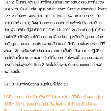
Gen 2 เป็นกลุ่มคอนซูมเมอร์ไฟแนนซ์และบริการด้านการเงินดิจิทัลของ
SCBx ที่มีเป้าหมายที่จะ spin-off เรามองว่าเป้าการเติบโตของสินเชื่อของ
Gen 2 ที่สูงกว่า 40% และ ROE ที่ 20-30%+ ภายในปี 2025 เป็น
ระดับที่ท้าท้ายไป 1) ปัจจุบันอุตสาหกรรมสินเชื่อเพื่อผู้บริโภคคับคั่งไป
ด้วยผู้เล่นที่เป็นที่รู้จักดีที่มี ROE ต่ำกว่า 20% 2) ด้วยเป็นกลุ่มที่เชื่อม
โยงใกล้ชิดกับผู้มีรายได้น้อย ความเสี่ยงด้านกฎระเบียบจึงสูงภายใต้การ
กำกับดูแลของธปท. เราเห็นเพดานอัตราดอกเบี้ยที่ลดลงในช่วงหลายปีที่
ผ่านมา 3) เรายังคงเชื่อว่ารูปแบบสาขาแบบดั้งเดิมเป็นแนวทางปฏิบัติใน
การให้สินเชื่อและการตามเก็บเงินที่ดีในตลาดซับไพรม์นี้ และความสามารถ
ทางดิจิทัลขั้นสูงของ Gen 2 อาจไม่ได้ให้ผลตอบแทนทางธุรกิจที่เหนือ
กว่าเสมอไป
Gen 3: สินทรัพย์ดิจิทัลมีแนวโน้มที่ไม่ชัดเจน
SCBx ลงทุนในด้านสินทรัพย์ดิจิทัลและเทคโนโลยีที่เกี่ยวข้องก่อนคู่แข่ง
บริษัทฯ ได้ลงทุนในธุรกิจสตาร์ทอัพด้านเทคโนโลยี โดยเปิดตัวแอป
Robinhood และขยายขอบเขตธุรกิจนายหน้าซื้อขายหลักทรัพย์ที่นอก