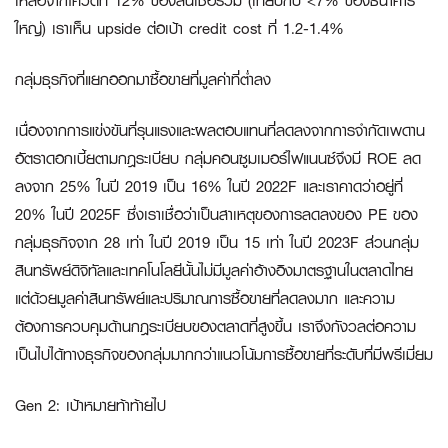
เหลือจากโควิดที่ 12% ของสินเชื่อรวม (เทียบกับ <7% ของธนาคาร
ใหญ่) เราเห็น upside ต่อเป้า credit cost ที่ 1.2-1.4%
กลุ่มธุรกิจที่แยกออกมาซื้อขายที่มูลค่าที่ต่ำลง
เนื่องจากการแข่งขันที่รุนแรงและผลตอบแทนที่ลดลงจากการจำกัดเพดาน
อัตราดอกเบี้ยตามกฎระเบียบ กลุ่มคอนซูมเมอร์ไฟแนนซ์จึงมี ROE ลด
ลงจาก 25% ในปี 2019 เป็น 16% ในปี 2022F และเราคาดว่าอยู่ที่
20% ในปี 2025F ซึ่งเราเชื่อว่าเป็นสาเหตุของการลดลงของ PE ของ
กลุ่มธุรกิจจาก 28 เท่า ในปี 2019 เป็น 15 เท่า ในปี 2023F ส่วนกลุ่ม
สินทรัพย์ดิจิทัลและเทคโนโลยีนั้นไม่มีมูลค่าอ้างอิงมาตรฐานในตลาดไทย
แต่ด้วยมูลค่าสินทรัพย์และปริมาณการซื้อขายที่ลดลงมาก และความ
ต้องการควบคุมด้านกฎระเบียบของตลาดที่สูงขึ้น เราจึงกังวลต่อความ
เป็นไปได้ทางธุรกิจของกลุ่มมากกว่าแนวโน้มการซื้อขายที่ระดับที่มีพรีเมี่ยม
Gen 2: เป้าหมายท้าท้ายไป