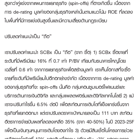
สูงกว่าคู่แข่งจากแผนการแยกธุรกิจ
(
s
pin-offs)
ที่อาจเกิดขึ้น เนื่องจาก
การ
de-rating
มูลค่าของกลุ่มธุรกิจเหล่านั้นตามแนวโน้ม
ROE ที่ลดลง
ในพื้นที่ที่มีการแข่งขันสูงขึ้นและมีความเสี่ยงด้านกฎระเบียบ
ปรับลดคำแนะนำเป็น “ถือ”
เราปรับลดคำแนะนำ SCBx เป็น “ถือ” (จาก ซื้อ) 1) SCBx ซื้อขายที่
ระดับที่มีพรีเมียม 16% ที่ 0.7 เท่า P/BV เทียบกับธนาคารใหญ่โดย
เฉลี่ยที่ 0.6 เท่า จากการแยกธุรกิจเพื่อสร้างมูลค่า เราเห็นโอกาสที่จะซื้อ
ขายที่ระดับที่มีพรีเมี่ยมไปอีกอกย่างจำกัด เนื่องจากการ de-rating มูลค่า
ของกลุ่มธุรกิจที่จะ spin-offs นั้นคือ กลุ่มคอนซูมเมอร์ไฟแนนซ์และ
บริการด้านการเงินดิจิทัล และกลุ่มแพลตฟอร์มและดิจิทัลเทคโนโลยี 2) แม้
เราจะปรับกำไรขึ้น 6.5% ต่อปี เพื่อสะท้อนการเติบโตที่แข็งแกร่งขึ้นจาก
ธุรกิจที่แยกออกมา แต่เราปรับลดราคาเป้าหมายลงเป็น 111 บาท สะท้อน
อัตราการจ่ายปันผลที่ลดลงเหลือ 35% (จาก 40-50%) ในปี 2023-25F
เพื่อเป็นเงินทุนหนุนการเติบโตของกำไร 3) ด้วยมีสินเชื่อในโครงการช่วย