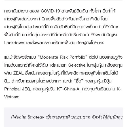
การกลับมาระบาดของ COVID-19 สายพันธ์อินเดีย ทั่วโลก ยิ่งทำให้
เศรษฐกิจแต่ละประเทศ มีการฟื้นตัวต่างกันมากขึ้นกว่าที่เดิม โดย
เศรษฐกิจในกลุ่มประเทศที่มีการฉีดวัคซีนที่มีคุณภาพเร็วกว่า ก็ยิ่งมีการ
ฟื้นตัวที่ดี ขณะที่กลุ่มประเทศที่มีการฉีดวัคซีนช้ากว่า ยังพบกับปัญหา
Lockdown และส่งผลกระทบต่อการฟื้นตัวเศรษฐกิจโดยตรง
แนะนำจัดพอร์ตแบบ “Moderate Risk Portfolio” ต่อไป
มองเศรษฐกิจ
ไทยอ่อนแอกว่าที่คาดไว้เดิม แต่สามารถ Selective ในกลุ่มหุ้น หรือลงทุน
ผ่าน ZEAL ซึ่งเน้นการลงทุนในหุ้นที่ได้ผลดีจากเศรษฐกิจโลกเติบโตได้
ดี…
สำหรับการลงทุนในต่างประเทศ แนะนำ “ซื้อ” กองทุนหุ้นญี่ปุ่น
Principal JEQ, กองทุนหุ้นจีน KT-China-A, กองทุนหุ้นเวียดนาม K-
Vietnam
(Wealth Strategy เป็นรายงานที่ บล.ธนชาต จัดทำให้กับนักลงท