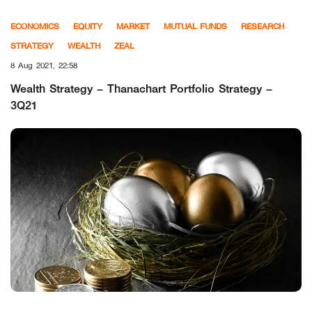
Skip
ECONOMICS
EQUITY
MARKET
MUTUAL FUNDS
RESEARCH
to
STRATEGY
WEALTH
ZEAL
content
8 Aug 2021, 22:58
Wealth Strategy – Thanachart Portfolio Strategy –
3Q21