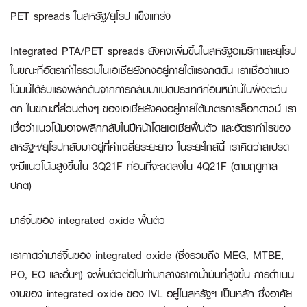
PET spreads ในสหรัฐ/ยุโรป แข็งแกร่ง
Integrated PTA/PET spreads ยังคงเพิ่มขึ้นในสหรัฐอเมริกาและยุโรป
ในขณะที่อัตรากำไรรวมในเอเชียยังคงอยู่ภายใต้แรงกดดัน เราเชื่อว่าแนว
โน้มนี้ได้รับแรงผลักดันจากการกลับมาเปิดประเทศก่อนหน้านี้ในฝั่งตะวัน
ตก ในขณะที่ส่วนต่างๆ ของเอเชียยังคงอยู่ภายใต้มาตรการล็อกดาวน์ เรา
เชื่อว่าแนวโน้มอาจพลิกกลับในปีหน้าโดยเอเชียฟื้นตัว และอัตรากำไรของ
สหรัฐฯ/ยุโรปกลับมาอยู่ที่ค่าเฉลี่ยระยะยาว ในระยะใกล้นี้ เราคิดว่าสเปรด
จะมีแนวโน้มสูงขึ้นใน 3Q21F ก่อนที่จะลดลงใน 4Q21F (ตามฤดูกาล
ปกติ)
มาร์จิ้นของ
integrated oxide ฟื้นตัว
เราคาดว่ามาร์จิ้นของ integrated oxide (ซึ่งรวมถึง MEG, MTBE,
PO, EO และอื่นๆ) จะฟื้นตัวต่อไปท่ามกลางราคาน้ำมันที่สูงขึ้น การดำเนิน
งานของ integrated oxide ของ IVL อยู่ในสหรัฐฯ เป็นหลัก ซึ่งอาศัย