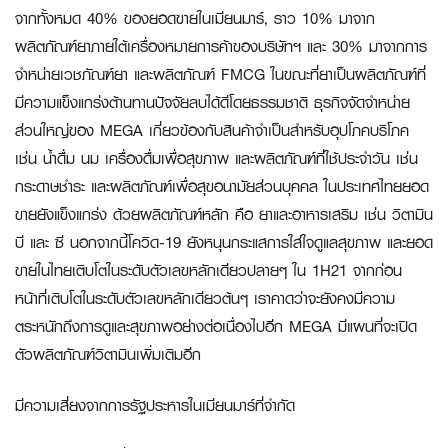
จากทั้งหมด 40% ของยอดขายในเมียนมาร์, ราว 10% มาจาก
ผลิตภัณฑ์ยาภายใต้เครื่องหมายการค้าของบริษัทฯ และ 30% มาจากการ
จำหน่ายเวชภัณฑ์ยา และผลิตภัณฑ์ FMCG ในขณะที่ยาเป็นผลิตภัณฑ์ที่
มีความแข็งแกร่งต้านทานปัจจัยลบได้ดีโดยธรรมชาติ ธุรกิจจัดจำหน่าย
ส่วนใหญ่ของ MEGA เกี่ยวข้องกับสินค้าจำเป็นสำหรับอุปโภคบริโภค
เช่น น้ำดื่ม นม เครื่องดื่มเพื่อสุขภาพ และผลิตภัณฑ์ที่ใช้ประจำวัน เช่น
กระดาษชำระ และผลิตภัณฑ์เพื่อสุขอนามัยส่วนบุคคล ในประเทศไทยยอด
ขายยังแข็งแกร่ง ด้วยผลิตภัณฑ์หลัก คือ ยาและอาหารเสริม เช่น วิตามิน
บี และ ซี นอกจากนี้โควิด-19 ยังหนุนกระแสการใส่ใจดูแลสุขภาพ และยอด
ขายในไทยเติบโตในระดับตัวเลขหลักเดียวปลายๆ ใน 1H21 จากก่อน
หน้าที่เติบโตในระดับตัวเลขหลักเดียวต้นๆ เราคาดว่าจะยังคงมีความ
ตระหนักถึงการดูและสุขภาพอย่างต่อเนื่องไปอีก MEGA มีแผนที่จะเปิด
ตัวผลิตภัณฑ์วิตามินเพิ่มเติมอีก
มีความเสี่ยงจากการรัฐประหารในเมียนมาร์ที่จำกัด