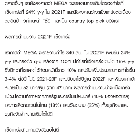
ตลาดอื่นๆ เรายังคงคาดว่า MEGA จะรายงานการเติบโตของกำไรที่
แข็งแกร่งที่ 24% y-y ใน 2Q21F และยังคงคาดว่าจะแข็งแกร่งต่อเนื่อง
ตลอดปี คงคำแนะนำ “ซื้อ” และเป็น country top pick ของเรา
ผลการดำเนินงาน
2Q21F แข็งแกร่ง
เราคาดว่า MEGA จะรายงานกำไร 340 ลบ. ใน 2Q21F เพิ่มขึ้น 24%
y-y และทรงตัว q-q หลังจาก 1Q21 มีกำไรที่แข็งแกร่งเติบโต 16% y-y
ซึ่งดีกว่าที่เราคาดไว้ก่อนหน้านี้ราว 10% เราปรับเพิ่มประมาณการกำไรขึ้น
3-4% ต่อปี ในปี 2021-23F และปรับมาใช้ปีฐาน 2022F และเพิ่มราคาเป้า
หมายเป็น 52 บาท/หุ้น (จาก 47 บาท) ผลการดำเนินงานน่าจะแข็งแกร่ง
แม้จะมีความท้าทายจากการรัฐประหารในเมียนมาร์ (40% ของยอดขาย)
และการล็อกดาวน์ในไทย (18%) และเวียดนาม (25%) ทั้งธุรกิจยาและ
ธุรกิจจัดจำหน่ายเติบโตได้ดี
แข็งแกร่งต้านทานปัจจัยลบได้ดี