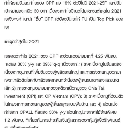
ทำให้เราปรับลดกำไรของ CPF ลง 18% ต่อปีในปี 2021-25F และปรับ
เป้าหมายลงเหลือ 30 บาท เนื่องจากกำไรมีแนวโน้มแตะจุดต่ำสุดใน 2Q21
เราจึงคงคำแนะนำ “ซื้อ” CPF แต่ปัจจุบันเราให้ TU เป็น Top Pick ของ
เรา
แตะจุดต่ำสุดใน
2Q21
เราคาดว่ากำไร 2Q21 ของ CPF จะอ่อนแออย่างมากที่ 4.25 พันลบ.
ลดลง 30% y-y และ 39% q-q เนื่องจาก 1) ราคาเนื้อหมูในจีนลดลง
เนื่องจากอุปทานที่เพิ่มขึ้นของผู้ผลิตรายใหญ่ และการเร่งขายหมูออกมา
เพราะกลัวติดโรคกับกลัวราคาหล่นกว่านี้ของผู้เล่นขนาดกลางและขนาด
เล็ก 2) การขาดทุนอย่างมากของสต๊อกเนื้อหมูของ Chia Tai
Investment (CPI) และ CP Vietnam (CPV); 3) ราคาเนื้อหมูที่อ่อนตัว
ในไทยจากการเทขายหมูของผู้เลี้ยงสุกรแบบพื้นบ้าน และ; 4) ส่วนแบ่ง
กำไรจาก CPALL ที่ลดลง 33% y-y ส่วนใหญ่มาจากค่าใช้จ่ายพิเศษ
1.2 พันลบ. ที่เกี่ยวกับการชำระคืนเงินกู้และการออกหุ้นกู้เพื่อรีไฟแนนซ์