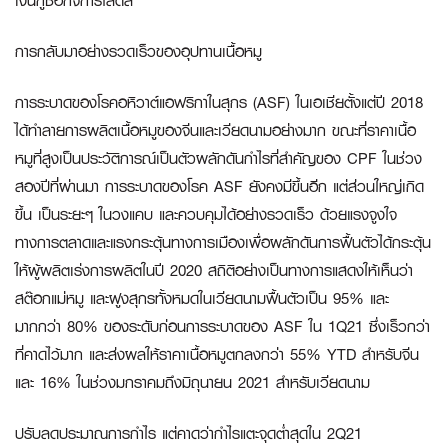
เงินกู้ซื้อกิจการโลตัส
การกลับมาอย่างรวดเร็วของอุปทานเนื้อหมู
การระบาดของโรคอหิวาต์แอฟริกาในสุกร (ASF) ในเอเชียตั้งแต่ปี 2018
ได้ทำลายการผลิตเนื้อหมูของจีนและเวียดนามอย่างมาก ขณะที่ราคาเนื้อ
หมูที่สูงเป็นประวัติการณ์เป็นตัวผลักดันกำไรที่สำคัญของ CPF ในช่วง
สองปีที่ผ่านมา การระบาดของโรค ASF ยังคงมีขึ้นอีก แต่ส่วนใหญ่เกิด
ขึ้น เป็นระยะๆ ในวงแคบ และควบคุมได้อย่างรวดเร็ว ด้วยแรงจูงใจ
ทางการตลาดและแรงกระตุ้นทางการเมืองเพื่อผลักดันการฟื้นตัวได้กระตุ้น
ให้ผู้ผลิตเร่งการผลิตในปี 2020 สถิติอย่างเป็นทางการแสดงให้เห็นว่า
สต๊อกแม่หมู และฝูงสุกรทั้งหมดในเวียดนามฟื้นตัวเป็น 95% และ
มากกว่า 80% ของระดับก่อนการระบาดของ ASF ใน 1Q21 ซึ่งเร็วกว่า
ที่คาดไว้มาก และส่งผลให้ราคาเนื้อหมูตกลงกว่า 55% YTD สำหรับจีน
และ 16% ในช่วงมกราคมถึงมิถุนายน 2021 สำหรับเวียดนาม
ปรับลดประมาณการกำไร แต่คาดว่ากำไรแตะจุดต่ำสุดใน
2Q21