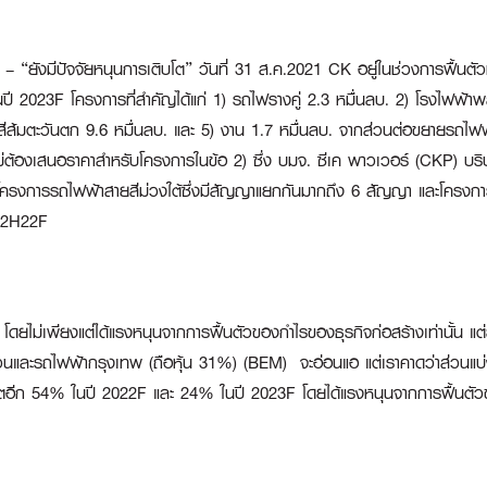
าง – “ยังมีปัจจัยหนุนการเติบโต” วันที่ 31 ส.ค.2021 CK อยู่ในช่วงการฟื้นตัว
ในปี 2023F โครงการที่สำคัญได้แก่ 1) รถไฟรางคู่ 2.3 หมื่นลบ. 2) โรงไฟฟ้
ยสีส้มตะวันตก 9.6 หมื่นลบ. และ 5) งาน 1.7 หมื่นลบ. จากส่วนต่อขยายรถไ
ม่ต้องเสนอราคาสำหรับโครงการในข้อ 2) ซึ่ง บมจ. ซีเค พาวเวอร์ (CKP) บริษ
โครงการรถไฟฟ้าสายสีม่วงใต้ซึ่งมีสัญญาแยกกันมากถึง 6 สัญญา และโครงการ
น 2H22F
ยไม่เพียงแต่ได้แรงหนุนจากการฟื้นตัวของกำไรของธุรกิจก่อสร้างเท่านั้น แต่ย
วนและรถไฟฟ้ากรุงเทพ (ถือหุ้น 31%) (BEM) จะอ่อนแอ แต่เราคาดว่าส่วนแบ่ง
บโตอีก 54% ในปี 2022F และ 24% ในปี 2023F โดยได้แรงหนุนจากการฟื้นต