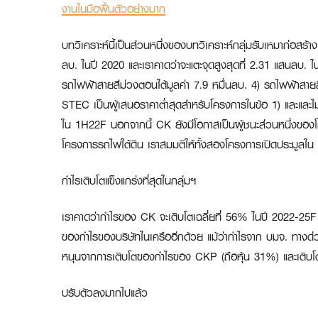
งานในมือฟื้นตัวอย่างมาก
บทวิเคราะห์นี้เป็นส่วนหนึ่งของบทวิเคราะห์กลุ่มรับเหมาก่อสร้
ลบ. ในปี 2020 และเราคาดว่าจะแตะจุดสูงสุดที่ 2.31 แสนลบ. 
รถไฟฟ้าสายสีม่วงตอนใต้มูลค่า 7.9 หมื่นลบ. 4) รถไฟฟ้าสา
STEC เป็นผู้เสนอราคาต่ำสุดสำหรับโครงการในข้อ 1) และและไ
ใน 1H22F นอกจากนี้ CK ยังมีโอกาสเป็นผู้ชนะส่วนหนึ่งของ
โครงการรถไฟใต้ดิน เราสมมติให้ทั้งสองโครงการเปิดประมูลใ
กำไรเติบโตแข็งแกร่งที่สุดในกลุ่มฯ
เราคาดว่ากำไรของ CK จะเติบโตเฉลี่ยที่ 56% ในปี 2022-25F โด
ของกำไรของบริษัทในเครืออีกด้วย แม้ว่ากำไรจาก บมจ. ทางด่
หนุนจากการเติบโตของกำไรของ CKP (ถือหุ้น 31%) และเติ
ปรับตัวลงมากไปแล้ว