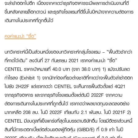
จะล่าช้าออกไปอีก เนื่องจากคาดว่าธุรกิจอาหารจะมีผลการดำเนินงานที่ดี
ขึ้นหลังคลายล็อกดาวน์ และธุรกิจโรงแรมที่ดีขึ้นในปีหน้าจากความต้องการ
เดินทางในประเทศที่ถูกอั้นไว้
คงคำแนะนำ “ซื้อ”
บทวิเคราะห์นี้เป็นส่วนหนึ่งของบทวิเคราะห์กลุ่มโรงแรม – “ฟื้นตัวช้ากว่า
ที่คาดไว้เดิม” ลงวันที่ 27 กันยายน 2021 เราคงคำแนะนำ “ซื้อ”
CENTEL ราคาเป้าหมายที่ 40.0 บาท (จาก 38.0 บาท) 1) แม้จะปรับลด
กำไรลง (Exhibit 1) จากนักท่องเที่ยวต่างชาติที่คาดว่าจะฟื้นตัวล่าช้าออก
ไปยัง 2H22F แต่เราคาดว่า CENTEL จะเห็นการฟื้นตัวตั้งแต่ 4Q21
จากธุรกิจอาหาร และจากธุรกิจโรงแรมตั้งแต่ต้นปี 2022F จากความ
ต้องการเดินทางในประเทศที่ถูกอั้นไว้ เราคาดว่าผลขาดทุนจะลดลงอย่าง
มากเหลือ 208 ลบ. ในปี 2022F เทียบกับ 2.1 พันลบ. ในปี 2021F 2)
CENTEL มีงบดุลที่แข็งแกร่งที่สุดในบรรดาบริษัทอื่น โดยมีอัตราส่วนหนี้
สินที่มีภาระดอกเบี้ยต่อส่วนของผู้ถือหุ้น (GIBD/E) ที่ 0.9 เท่า ในปี