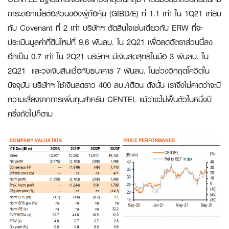
ภาระดอกเบี้ยต่อส่วนของผู้ถือหุ้น (GIBD/E) ที่ 1.1 เท่า ใน 1Q21 เทียบ
กับ Covenant ที่ 2 เท่า บริษัทฯ ตัดสินใจเช่นเดียวกับ ERW ที่จะ
ประเมินมูลค่าที่ดินใหม่ที่ 9.6 พันลบ. ใน 2Q21 เพื่อลดอัตราส่วนนี้ลง
อีกเป็น 0.7 เท่า ใน 2Q21 บริษัทฯ มีเงินสดสุทธิในมือ 3 พันลบ. ใน
2Q21 และวงเงินสินเชื่อกับธนาคาร 7 พันลบ. ในช่วงวิกฤตโควิดใน
ปัจจุบัน บริษัทฯ ใช้เงินสดราว 400 ลบ./เดือน ดังนั้น เราจึงไม่คาดว่าจะมี
ความเสี่ยงจากการเพิ่มทุนสำหรับ CENTEL แม้ว่าจะไม่ฟื้นตัวในหนึ่งปี
ครึ่งถัดไปก็ตาม