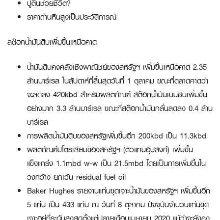
ปูตินช่วยชีวิต?
ราคาถ่านหินสูงเป็นประวัติการณ์
สต๊อกน้ำมันดิบเพิ่มขึ้นเหนือคาด
น้ำมันดิบคงคลังเชิงพาณิชย์ของสหรัฐฯ เพิ่มขึ้นเหนือคาด 2.35
ล้านบาร์เรล ในสัปดาห์ที่สิ้นสุดวันที่ 1 ตุลาคม ขณะที่ตลาดคาดว่า
จะลดลง 420kbd สำหรับผลิตภัณฑ์ สต๊อกน้ำมันเบนซินเพิ่มขึ้น
อย่างมาก 3.3 ล้านบาร์เรล ขณะที่สต๊อกน้ำมันกลั่นลดลง 0.4 ล้าน
บาร์เรล
การผลิตน้ำมันดิบของสหรัฐเพิ่มขึ้นอีก 200kbd เป็น 11.3kbd
ผลิตภัณฑ์ปิโตรเลียมของสหรัฐฯ (ตัวแทนอุปสงค์) เพิ่มขึ้น
แข็งแกร่ง 1.1mbd w-w เป็น 21.5mbd โดยเป็นการเพิ่มขึ้นใน
วงกว้าง ยกเว้น residual fuel oil
Baker Hughes รายงานแท่นขุดเจาะน้ำมันของสหรัฐฯ เพิ่มขึ้นอีก
5 แท่น เป็น 433 แท่น ณ วันที่ 8 ตุลาคม ปัจจุบันจำนวนแท่นขุด
เจาะอยู่ที่ระดับสูงสุดตั้งแต่ปลายเดือนเมษายน 2020 แม้ว่าจะยังคง