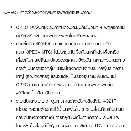
OPEC+ คาดว่าจะยังคงแผนการผลิตเดือนธันวาคม
OPEC และพันธมิตรมีกำหนดจะประชุมกันในวันที่ 4 พฤศจิกายน
เพื่อหารือเกี่ยวกับแผนการผลิตในเดือนธันวาคม
ปรับขึ้นอีก 400kbd: คณะกรรมการร่วมทางเทคนิคของ
กลุ่ม OPEC+ (JTC) ได้ประชุมกันเมื่อสัปดาห์ที่แล้วเพื่อหารือ
เกี่ยวกับการเปลี่ยนแปลงของตลาดในปัจจุบัน และทบทวนแนวทาง
การดำเนินการของกลุ่ม แม้จะมีแรงกดดันจากประเทศผู้บริโภคราย
ใหญ่ (รวมถึงสหรัฐ และอินเดีย) ในเรื่องอุปทานเพิ่มเติม แต่
OPEC+ คาดว่าจะยังคงแผนเดิม โดยจะมีการผลิตเพิ่มขึ้น
400kbd ในเดือนธันวาคม
ระยะสั้นและระยะยาว: อุปทานคาดว่าจะยังคงตึงตัวใน 4Q21F
เนื่องจากความต้องการใช้น้ำมันเพิ่มขึ้น (การเปลี่ยนก๊าซเป็นน้ำมัน
การเดินทางทางอากาศ) การหยุดชะงักในคาซัคสถาน ลิเบีย และ
ไนจีเรีย ก็มีส่วนทำให้อุปทานตึงตัว ด้วยเหตุนี้ JTC คาดว่าน้ำมัน