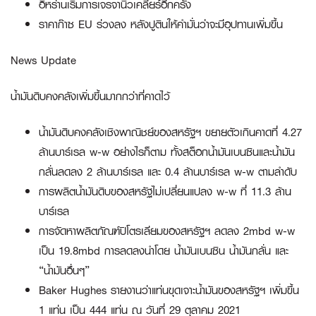
อิหร่านเริ่มการเจรจานิวเคลียร์อีกครั้ง
ราคาก๊าซ EU ร่วงลง หลังปูตินให้คำมั่นว่าจะมีอุปทานเพิ่มขึ้น
News Update
น้ำมันดิบคงคลังเพิ่มขึ้นมากกว่าที่คาดไว้
น้ำมันดิบคงคลังเชิงพาณิชย์ของสหรัฐฯ ขยายตัวเกินคาดที่ 4.27
ล้านบาร์เรล w-w อย่างไรก็ตาม ทั้งสต็อกน้ำมันเบนซินและน้ำมัน
กลั่นลดลง 2 ล้านบาร์เรล และ 0.4 ล้านบาร์เรล w-w ตามลำดับ
การผลิตน้ำมันดิบของสหรัฐไม่เปลี่ยนแปลง w-w ที่ 11.3 ล้าน
บาร์เรล
การจัดหาผลิตภัณฑ์ปิโตรเลียมของสหรัฐฯ ลดลง 2mbd w-w
เป็น 19.8mbd การลดลงนำโดย น้ำมันเบนซิน น้ำมันกลั่น และ
“น้ำมันอื่นๆ”
Baker Hughes รายงานว่าแท่นขุดเจาะน้ำมันของสหรัฐฯ เพิ่มขึ้น
1 แท่น เป็น 444 แท่น ณ วันที่ 29 ตุลาคม 2021