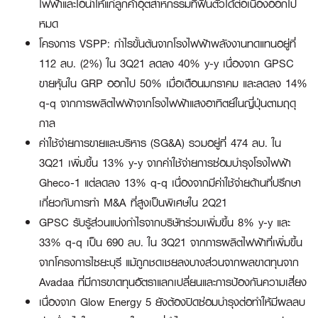
ไฟฟ้าและไอน้ำให้แก่ลูกค้าอุตสาหกรรมที่ฟื้นตัวได้ต่อเนื่องออกไป
หมด
โครงการ VSPP: กำไรขั้นต้นจากโรงไฟฟ้าพลังงานทดแทนอยู่ที่
112 ลบ. (2%) ใน 3Q21 ลดลง 40% y-y เนื่องจาก GPSC
ขายหุ้นใน GRP ออกไป 50% เมื่อเดือนมกราคม และลดลง 14%
q-q จากการผลิตไฟฟ้าจากโรงไฟฟ้าแสงอาทิตย์ในญี่ปุ่นตามฤดุ
กาล
ค่าใช้จ่ายการขายและบริหาร (SG&A) รวมอยู่ที่ 474 ลบ. ใน
3Q21 เพิ่มขึ้น 13% y-y จากค่าใช้จ่ายการซ่อมบำรุงโรงไฟฟ้า
Gheco-1 แต่ลดลง 13% q-q เนื่องจากมีค่าใช้จ่ายด้านที่ปรึกษา
เกี่ยวกับการทำ M&A ที่สูงเป็นพิเศษใน 2Q21
GPSC รับรู้ส่วนแบ่งกำไรจากบริษัทร่วมเพิ่มขึ้น 8% y-y และ
33% q-q เป็น 690 ลบ. ใน 3Q21 จากการผลิตไฟฟ้าที่เพิ่มขึ้น
จากโครงการไซยะบุรี แม้ถูกชดเชยลงบางส่วนจากผลขาดทุนจาก
Avadaa ที่มีการขาดทุนอัตราแลกเปลี่ยนและการป้องกันความเสี่ยง
เนื่องจาก Glow Energy 5 ยังต้องปิดซ่อมบำรุงต่อทำให้มีผลลบ