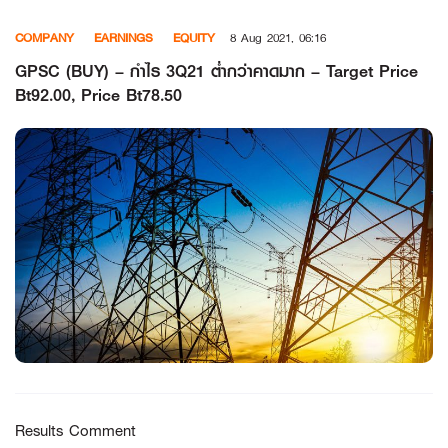
Skip
COMPANY
EARNINGS
EQUITY
8 Aug 2021, 06:16
to
content
GPSC (BUY) – กำไร 3Q21 ต่ำกว่าคาดมาก – Target Price
Bt92.00, Price Bt78.50
Results Comment