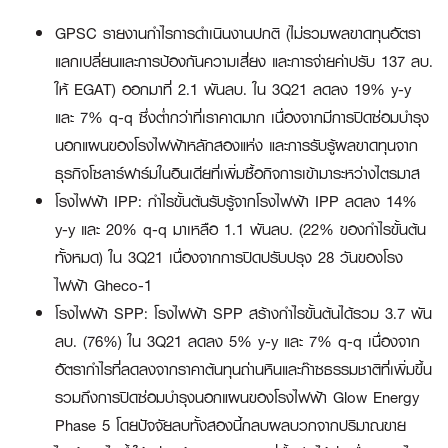
GPSC รายงานกำไรการดำเนินงานปกติ (ไม่รวมผลขาดทุนอัตรา
แลกเปลี่ยนและการป้องกันความเสี่ยง และการจ่ายค่าปรับ 137 ลบ.
ให้ EGAT) ออกมาที่ 2.1 พันลบ. ใน 3Q21 ลดลง 19% y-y
และ 7% q-q ซึ่งต่ำกว่าที่เราคาดมาก เนื่องจากมีการปิดซ่อมบำรุง
นอกแผนของโรงไฟฟ้าหลักสองแห่ง และการรับรู้ผลขาดทุนจาก
ธุรกิจโซลาร์ฟาร์มในอินเดียที่เพิ่มซื้อกิจการเข้ามาระหว่างไตรมาส
โรงไฟฟ้า IPP: กำไรขั้นต้นรับรู้จากโรงไฟฟ้า IPP ลดลง 14%
y-y และ 20% q-q มาเหลือ 1.1 พันลบ. (22% ของกำไรขั้นต้น
ทั้งหมด) ใน 3Q21 เนื่องจากการปิดปรับปรุง 28 วันของโรง
ไฟฟ้า Gheco-1
โรงไฟฟ้า SPP: โรงไฟฟ้า SPP สร้างกำไรขั้นต้นได้รวม 3.7 พัน
ลบ. (76%) ใน 3Q21 ลดลง 5% y-y และ 7% q-q เนื่องจาก
อัตรากำไรที่ลดลงจากราคาต้นทุนถ่านหินและก๊าซธรรมชาติที่เพิ่มขึ้น
รวมถึงการปิดซ่อมบำรุงนอกแผนของโรงไฟฟ้า Glow Energy
Phase 5 โดยปัจจัยลบทั้งสองนี้กลบผลบวกจากปริมาณขาย