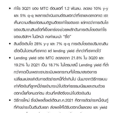
กำไร 3Q21 ของ MTC อ่อนแอที่ 1.2 พันลบ. ลดลง 10% y-y
และ 5% q-q ผลการดำเนินงานอ่อนแอกว่าที่เราและตลาดคาด เรา
เห็นความเสี่ยงต่อสมมติฐานอัตรากำไรของเรา แต่คาดว่าการเติบโต
ของปริมาณสินเชื่อที่แข็งแกร่งจะช่วยผลักดันการเติบโตของกำไร
ของบริษัทฯ ในปีหน้า คงคำแนะนำ “ซื้อ”
สินเชื่อเติบโต 28% y-y และ 7% q-q การเติบโตของปริมาณสิน
เชื่อเป็นไปตามที่เราคาด แต่ lending yield ต่ำกว่าที่เราคาดไว้
Lending yield ของ MTC ลดลงจาก 21.8% ใน 3Q20 และ
19.2% ใน 2Q21 เป็น 18.7% ในไตรมาสนี้ Lending yield ที่ต่ำ
กว่าคาดเป็นเพราะเราประเมินผลกระทบทั้งไตรมาสของการ
เปลี่ยนแปลงลำดับการตัดชำระหนี้ที่ต่ำเกินไป นั่นมาจากวิธีการแบบ
เก่าคือเงินที่ลูกหนี้จ่ายเข้ามาจะนำไปตัดค่าธรรมเนียมและตามด้วย
ดอกเบี้ยทั้งหมดก่อน ส่วนที่เหลือจึงจะนำไปตัดเงินต้น
วิธีการใหม่ ซึ่งมีผลตั้งแต่เดือนก.ค.2021 คือการตัดชำระหนี้เงินกู้
ที่ค้างชำระเป็นอันดับแรก ส่งผลให้ได้รับดอกเบี้ยลดลง และ yield