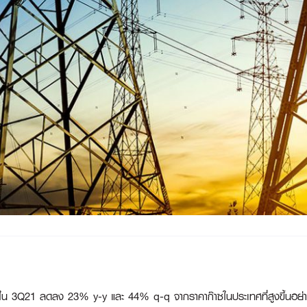
ใน 3Q21 ลดลง 23% y-y และ 44% q-q จากราคาก๊าซในประเทศที่สูงขึ้นอย่