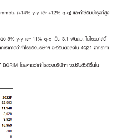
/mmbtu (+14% y-y และ +12% q-q) และค่าซ่อมบำรุงที่สูง
ยง 8% y-y และ 11% q-q เป็น 3.1 พันลบ. ในไตรมาสนี้
กเราคาดว่ากำไรของบริษัทฯ จะอ่อนตัวลงใน 4Q21 จากราคา
ซื้อ” BGRIM โดยคาดว่ากำไรของบริษัทฯ จะปรับตัวดีขึ้นใน