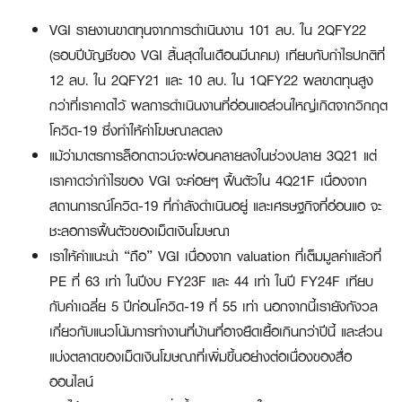
VGI รายงานขาดทุนจากการดำเนินงาน 101 ลบ. ใน 2QFY22
(รอบปีบัญชีของ VGI สิ้นสุดในเดือนมีนาคม) เทียบกับกำไรปกติที่
12 ลบ. ใน 2QFY21 และ 10 ลบ. ใน 1QFY22 ผลขาดทุนสูง
กว่าที่เราคาดไว้ ผลการดำเนินงานที่อ่อนแอส่วนใหญ่เกิดจากวิกฤต
โควิด-19 ซึ่งทำให้ค่าโฆษณาลดลง
แม้ว่ามาตรการล็อกดาวน์จะผ่อนคลายลงในช่วงปลาย 3Q21 แต่
เราคาดว่ากำไรของ VGI จะค่อยๆ ฟื้นตัวใน 4Q21F เนื่องจาก
สถานการณ์โควิด-19 ที่กำลังดำเนินอยู่ และเศรษฐกิจที่อ่อนแอ จะ
ชะลอการฟื้นตัวของเม็ดเงินโฆษณา
เราให้คำแนะนำ “ถือ” VGI เนื่องจาก valuation ที่เต็มมูลค่าแล้วที่
PE ที่ 63 เท่า ในปีงบ FY23F และ 44 เท่า ในปี FY24F เทียบ
กับค่าเฉลี่ย 5 ปีก่อนโควิด-19 ที่ 55 เท่า นอกจากนี้เรายังกังวล
เกี่ยวกับแนวโน้มการทำงานที่บ้านที่อาจยืดเยื้อเกินกว่าปีนี้ และส่วน
แบ่งตลาดของเม็ดเงินโฆษณาที่เพิ่มขึ้นอย่างต่อเนื่องของสื่อ
ออนไลน์