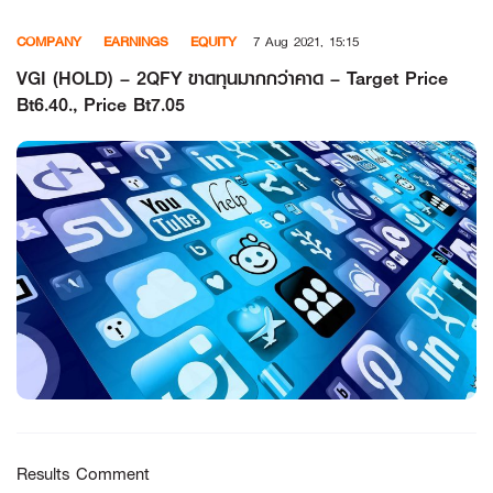
Skip
COMPANY
EARNINGS
EQUITY
7 Aug 2021, 15:15
to
content
VGI (HOLD) – 2QFY ขาดทุนมากกว่าคาด – Target Price
Bt6.40., Price Bt7.05
Results Comment