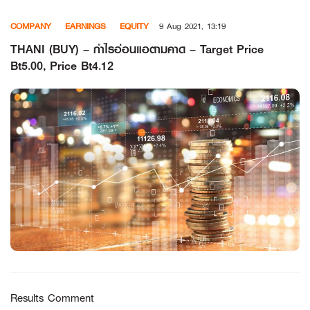
Skip
COMPANY
EARNINGS
EQUITY
9 Aug 2021, 13:19
to
content
THANI (BUY) – กำไรอ่อนแอตามคาด – Target Price
Bt5.00, Price Bt4.12
Results Comment