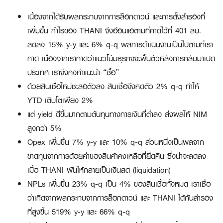
เนื่องจากได้รับผลกระทบจากการล็อกดาวน์ และการตั้งสำรองที่
เพิ่มขึ้น กำไรของ THANI จึงอ่อนแอตามที่คาดไว้ที่ 401 ลบ.
ลดลง 15% y-y และ 6% q-q ผลการดำเนินงานเป็นไปตามที่เรา
คาด เนื่องจากเราคาดว่าแนวโน้มธุรกิจจะฟื้นตัวหลังการกลับมาเปิด
ประเทศ เราจึงคงคำแนะนำ “ซื้อ”
ด้วยสินเชื่อใหม่ชะลอตัวลง สินเชื่อจึงหดตัว 2% q-q ทำให้
YTD เติบโตเพียง 2%
แต่ yield ดีขึ้นมากตามต้นทุนทางการเงินที่ต่ำลง ส่งผลให้ NIM
สูงกว่า 5%
Opex เพิ่มขึ้น 7% y-y และ 10% q-q ส่วนหนึ่งเป็นผลจาก
ขาดทุนจากการด้อยค่าของสินค้าคงเหลือที่ยึดคืน ซึ่งน่าจะลดลง
เมื่อ THANI ผันให้กลายเป็นเงินสด (liquidation)
NPLs เพิ่มขึ้น 23% q-q เป็น 4% ของสินเชื่อทั้งหมด เราเชื่อ
ว่าเกิดจากผลกระทบจากการล็อกดาวน์ และ THANI ได้กันสำรอง
ที่สูงขึ้น 519% y-y และ 66% q-q