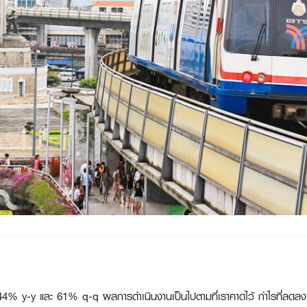
y และ 61% q-q ผลการดำเนินงานเป็นไปตามที่เราคาดไว้ กำไรที่ลดลง y-y แ