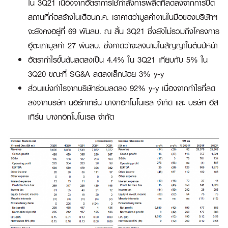
ใน 3Q21 เนื่องจากอัตราการใช้กำลังการผลิตที่ลดลงจากการปิด
สถานที่ก่อสร้างในเดือนก.ค. เราคาดว่ามูลค่างานในมือของบริษัทฯ
จะยังคงอยู่ที่ 69 พันลบ. ณ สิ้น 3Q21 ซึ่งยังไม่รวมถึงโครงการ
อู่ตะเภามูลค่า 27 พันลบ. ซึ่งคาดว่าจะลงนามในสัญญาในต้นปีหน้า
อัตรากำไรขั้นต้นลดลงเป็น 4.4% ใน 3Q21 เทียบกับ 5% ใน
3Q20 ขณะที่ SG&A ลดลงเล็กน้อย 3% y-y
ส่วนแบ่งกำไรจากบริษัทร่วมลดลง 92% y-y เนื่องจากกำไรที่ลด
ลงจากบริษัท นอร์ทเทิร์น บางกอกโมโนเรล จำกัด และ บริษัท อีส
เทิร์น บางกอกโมโนเรล จำกัด