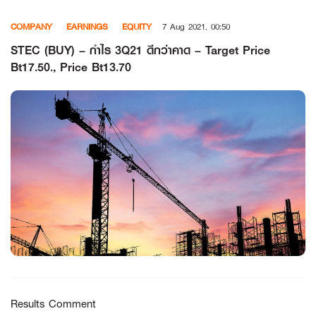
Skip
COMPANY
EARNINGS
EQUITY
7 Aug 2021, 00:50
to
content
STEC (BUY) – กำไร 3Q21 ดีกว่าคาด – Target Price
Bt17.50., Price Bt13.70
Results Comment