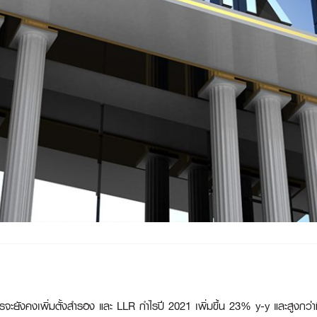
รจะยังคงเพิ่มตั้งสำรอง และ LLR กำไรปี 2021 เพิ่มขึ้น 23% y-y และสูงกว่า