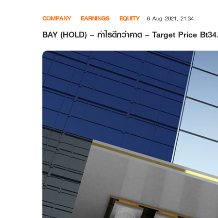
Skip
COMPANY
EARNINGS
EQUITY
6 Aug 2021, 21:34
to
content
BAY (HOLD) – กำไรดีกว่าคาด – Target Price Bt34.