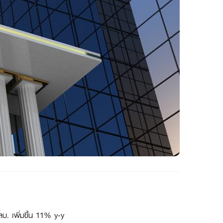
บ. เพิ่มขึ้น 11% y-y