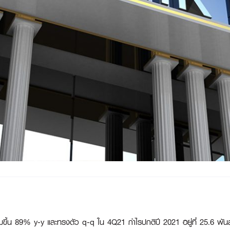
่มขึ้น 89% y-y และทรงตัว q-q ใน 4Q21 กำไรปกติปี 2021 อยู่ที่ 25.6 พันล