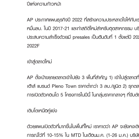
ปีแห่งความก้าวหน้า
AP ประกาศแผนธุรกิจปี 2022 ที่สร้างความประหลาดใจให้กับเรา แ
หมื่นลบ. ในปี 2017-21 และทำสถิติใหม่สำหรับอุตสาหกรรม บริษั
ประสบความสำเร็จด้วยมี presales เป็นอันดับที่ 1 ตั้งแต่ปี
2022F
เข้าสู่ตลาดใหม่
AP ตั้งเป้าขยายตลาดเข้าไปยัง 3 พื้นที่สำคัญ 1) เข้าไปสู่ตล
เฮ้าส์ แบรนด์ Pleno Town ราคาต่ำกว่า 3 ลบ./ยูนิต 2) รุกตล
การเปิดตัวคอนโด 5 โครงการในปีนี้ ในกลุ่มราคากลางๆ ที่จับต
เติบโตเหนือคู่แข่ง
ด้วยแผนเปิดตัวที่มากขึ้นในพื้นที่ใหม่ เราคาดว่า AP จะยังคง
การณ์ไว้ที่ 10-15% ใน MTD ในเดือนม.ค. (1-26 ม.ค.) บริษัทฯ 