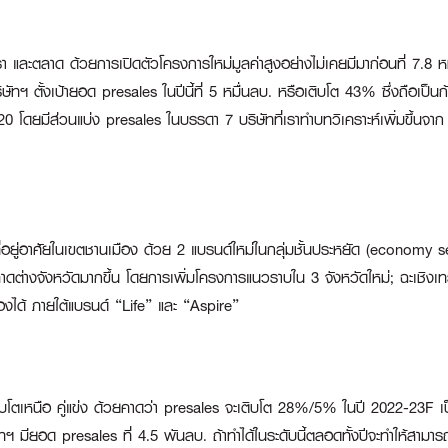
ละตลาด ด้วยการเปิดตัวโครงการใหม่มูลค่าสูงอย่างไม่เคยมีมาก่อนที่ 7.8 หมื่น
ทฯ ตั้งเป้ายอด presales ในปีนี้ที่ 5 หมื่นลบ. หรือเติบโต 43% ซึ่งถือเป็นก
 2020 โดยมีส่วนแบ่ง presales ในบรรดา 7 บริษัทที่เราทำบทวิเคราะห์เพิ่มขึ
าดที่อยู่อาศัยในเขตชานเมือง ด้วย 2 แบรนด์ใหม่ในกลุ่มชั้นประหยัด (economy 
าดต่างจังหวัดมากขึ้น โดยการเพิ่มโครงการแนวราบใน 3 จังหวัดใหม่; ฉะเชิงเท
้องได้ ภายใต้แบรนด์ “Life” และ “Aspire”
เติบโตเหนือ คู่แข่ง ด้วยคาดว่า presales จะเติบโต 28%/5% ในปี 2022-23F เป
มียอด presales ที่ 4.5 พันลบ. ถ้าทำได้ในระดับนี้ตลอดทั้งปีจะทำให้สามารถบ