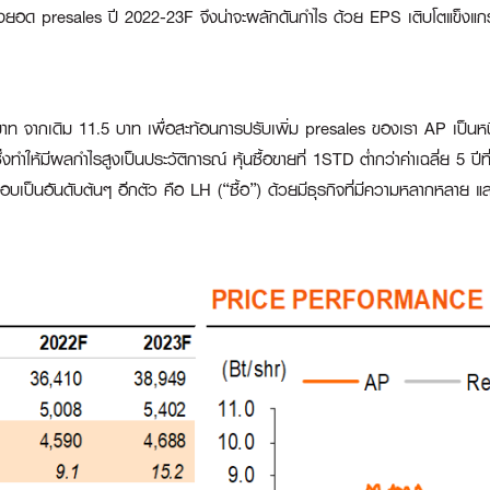
ยอด presales ปี 2022-23F จึงน่าจะผลักดันกำไร ด้วย EPS เติบโตแข็งแก
บาท จากเดิม 11.5 บาท เพื่อสะท้อนการปรับเพิ่ม presales ของเรา AP เป็นหน
งทำให้มีผลกำไรสูงเป็นประวัติการณ์ หุ้นซื้อขายที่ 1STD ต่ำกว่าค่าเฉลี่ย 5 ปีท
เป็นอันดับต้นๆ อีกตัว คือ LH (“ซื้อ”) ด้วยมีธุรกิจที่มีความหลากหลาย และ