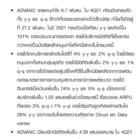
ADVANC รายงานกำไร 6.7 พันลบ. ใน 4Q21 ค่อนข้างทรงตัว
ทั้ง y-y และ q-q ดีกว่าที่เราและตลาดคาดไว้เล็กน้อย กำไรทั้งปีอยู่
ที่ 27.2 พันลบ. ในปี 2021 ทรงตัวเมื่อเทียบ y-y และคิดเป็น
101% ของประมาณการของเรา รายได้บริการมือถือที่แข็งแกร่ง
กว่าคาดเป็นปัจจัยหลักหนุนกำไรที่เหนือคาดในไตรมาสนี้
รายได้จากบริการหลักเติบโตดีที่ 4% y-y และ 2% q-q โดยได้แรง
หนุนจากทั้งสามกลุ่มธุรกิจ รายได้มือถือเพิ่มขึ้น 2% y-y และ 1%
q-q จากการใช้จ่ายของผู้บริโภคที่ดีขึ้นเล็กน้อยหลังจากการผ่อน
คลายมาตรการการควบคุมสถานการณ์การแพร่ระบาด รายได้
อินเทอร์เน็ตบ้านเพิ่มขึ้น 24% y-y และ 5% q-q เนื่องจากมี
สมาชิกเพิ่มขึ้น 1.03 แสนรายในช่วงไตรมาสนี้ ซึ่งชดเชย ARPU
ที่ลดลง 3% q-q (-7% y-y) รายได้ธุรกิจลูกค้าองค์กรเติบโต
26% y-y จากการเติบโตของความต้องการ Cloud และ Data
center
ADVANC มีสมาชิกมือถือเพิ่มขึ้น 4.59 แสนเลขหมาย ใน 4Q21