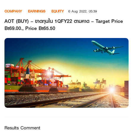
Skip
COMPANY
EARNINGS
EQUITY
6 Aug 2022, 05:39
to
content
AOT (BUY) – ขาดทุนใน 1QFY22 ตามคาด – Target Price
Bt69.00., Price Bt65.50
Results Comment