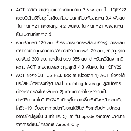
AOT รายงานขาดทุนจากการดำเนินงาน 3.5 พันลบ. ใน 1QFY22
(รอบปีบัญชีสิ้นสุดในเดือนกันยายน) เทียบกับขาดทุน 3.4 พันลบ.
ใน 1QFY21 และขาดทุน 4.2 พันลบ. ใน 4QFY21 ผลขาดทุน
เป็นไปตามที่เราคาดไว้
รวมส่วนลด 120 ลบ. สำหรับการเช่าทรัพย์สินของรัฐ, การกลับ
รายการขาดทุนจากการด้อยค่าของสินทรัพย์ 29 ลบ., ขาดทุนจาก
อนุพันธ์ 300 ลบ. และตั้งสำรอง 955 ลบ. สำหรับหนี้สินจากคดี
ความ AOT รายงานผลขาดทุนสุทธิ 4.3 พันลบ. ใน 1QFY22
AOT ยังคงเป็น Top Pick ของเรา เนื่องจาก 1) AOT ยังคงได้
ประโยชน์โดยตรงที่สุด และมี operating leverage สูงเมื่อการ
ท่องเที่ยวของไทยฟื้นตัว 2) เราคาดว่ากำไรจะสูงสุดเป็น
ประวัติการณ์ในปี FY24F เมื่อผู้โดยสารฟื้นตัวถึงระดับก่อนเกิด
โควิด-19 เนื่องจากการประกันรายได้ขั้นต่ำที่จากสัมปทานปลอด
อาการใหม่สูงขึ้น 3 เท่า และ 3) เราเห็น upside จากราคาเป้าหมาย
จากการดำเนินโครงการ Airport City