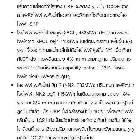
เห็นความเสี่ยงที่กำไรของ CKP จะลดลง y-y ใน 1Q22F จาก
การผลิตไฟฟ้าพลังน้ำที่ลดลง และอัตรากำไรที่อ่อนแอของโรง
ไฟฟ้า SPP
โรงไฟฟ้าพลังน้ำไซยะบุรี (XPCL, 482MW)
: ปริมาณการผลิต
ไฟฟ้าจาก XPCL อยู่ที่ 419GWh ในเดือนมกราคม เพิ่มขึ้น 5%
y-y เนื่องจากกระแสน้ำเฉลี่ยไปยังโรงไฟฟ้าสูงขึ้น 5% เมื่อเทียบ
กับปีที่แล้ว การผลิตลดลง 4% m-m ตามฤดูกาล ปริมาณการ
ผลิตรายเดือนนี้หมายถึง capacity factor ที่ 43% สำหรับ
ไฟฟ้า ซึ่งเป็นเพียงระดับคุ้มทุน
โรงไฟฟ้าพลังน้ำน้ำงึม 2 (NN2, 283MW):
ปริมาณการผลิตจาก
โรงไฟฟ้า NN2 อยู่ที่ 115GWh ในเดือนมกราคม ลดลง 18%
y-y และ 3% m-m การลดลงอย่างมาก y-y เป็นผลมาจากฐานที่
สูงในปีที่แล้ว เมื่อ CKP ตั้งใจสำรองน้ำใน 4Q20 เพื่อผลิตไฟฟ้า
เพิ่มขึ้นใน 1Q21 ดังนั้นแม้ว่าน้ำจะไหลเข้าอ่างเก็บน้ำแรงขึ้น 38%
ในเดือนนี้ แต่เราเชื่อว่าปริมาณการผลิตทั้งหมดจะยังคงลดลง y-y
ตลอด 1Q22F จากผลกระทบจากฐานที่สูง