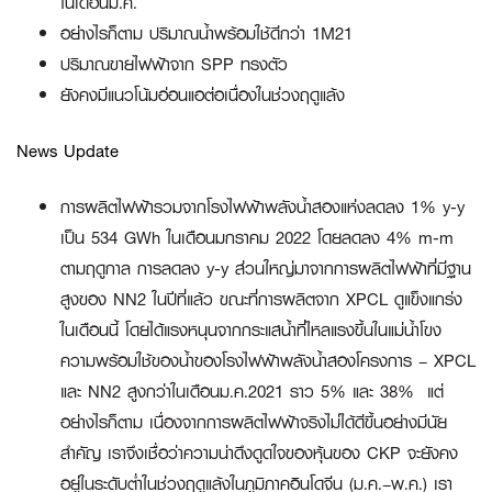
ในเดือนม.ค.
อย่างไรก็ตาม ปริมาณน้ำพร้อมใช้ดีกว่า 1M21
ปริมาณขายไฟฟ้าจาก SPP ทรงตัว
ยังคงมีแนวโน้มอ่อนแอต่อเนื่องในช่วงฤดูแล้ง
News Update
การผลิตไฟฟ้ารวมจากโรงไฟฟ้าพลังน้ำสองแห่งลดลง 1% y-y
เป็น 534 GWh ในเดือนมกราคม 2022 โดยลดลง 4% m-m
ตามฤดูกาล การลดลง y-y ส่วนใหญ่มาจากการผลิตไฟฟ้าที่มีฐาน
สูงของ NN2 ในปีที่แล้ว ขณะที่การผลิตจาก XPCL ดูแข็งแกร่ง
ในเดือนนี้ โดยได้แรงหนุนจากกระแสน้ำที่ไหลแรงขึ้นในแม่น้ำโขง
ความพร้อมใช้ของน้ำของโรงไฟฟ้าพลังน้ำสองโครงการ – XPCL
และ NN2 สูงกว่าในเดือนม.ค.2021 ราว 5% และ 38% แต่
อย่างไรก็ตาม เนื่องจากการผลิตไฟฟ้าจริงไม่ได้ดีขึ้นอย่างมีนัย
สำคัญ เราจึงเชื่อว่าความน่าดึงดูดใจของหุ้นของ CKP จะยังคง
อยู่ในระดับต่ำในช่วงฤดูแล้งในภูมิภาคอินโดจีน (ม.ค.–พ.ค.) เรา