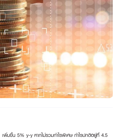
ิ่มขึ้น 5% y-y หากไม่รวมกำไรพิเศษ กำไรปกติอยู่ที่ 4.5