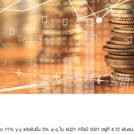
1% y-y แต่เพิ่มขึ้น 3% q-q ใน 4Q21 กำไรปี 2021 อยู่ที่ 4.72 พันลบ. เพ