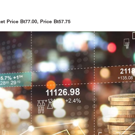
get Price Bt77.00, Price Bt57.75