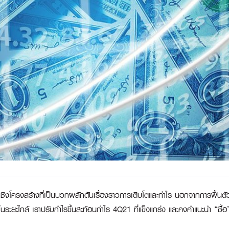
ิงโครงสร้างที่เป็นบวกผลักดันเรื่องราวการเติบโตและกำไร นอกจากการฟื้นต
 ในระยะใกล้ เราปรับกำไรขึ้นสะท้อนกำไร 4Q21 ที่แข็งแกร่ง และคงคำแนะนำ “ซื