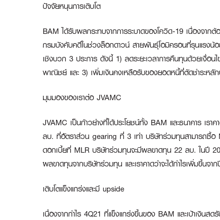
ปัจจัยหนุนการเติบโต
BAM ได้รับผลกระทบจากการระบาดของโควิด-19 เนื่องจากต้องเ
กรมบังคับคดีในช่วงล็อกดาวน์ สายพันธุ์โอมิครอนที่รุนแรงน้อ
เชิงบวก 3 ประการ ดังนี้ 1) ลดระยะเวลาการคืนทุนด้วยเงื่อนไ
พาณิชย์ และ 3) เพิ่มเงินคงเหลือรับของยอดหนี้ที่ตัดชำระหลั
มุมมองของเราต่อ
JVAMC
JVAMC เป็นก้าวย่างที่ได้ประโยชน์ทั้ง BAM และธนาคาร เราคาด
ลบ. ที่อัตราส่วน gearing ที่ 3 เท่า บริษัทร่วมทุนสามารถซื
ดอกเบี้ยที่ MLR บริษัทร่วมทุนจะมีผลขาดทุน 22 ลบ. ในปี 20
ผลขาดทุนจากบริษัทร่วมทุน และเราคาดว่าจะได้กำไรเพิ่มขึ้นจ
เติบโตแข็งแกร่งและมี
upside
เนื่องจากกำไร 4Q21 ที่แข็งแกร่งขึ้นของ BAM และเป้าเงินสดร