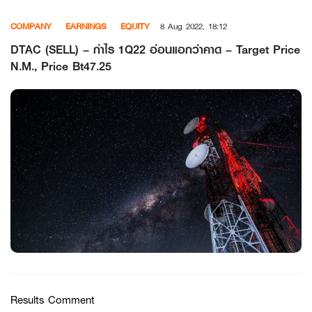
Skip
COMPANY
EARNINGS
EQUITY
8 Aug 2022, 18:12
to
content
DTAC (SELL) – กำไร 1Q22 อ่อนแอกว่าคาด – Target Price
N.M., Price Bt47.25
Results Comment